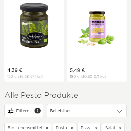
4,39 €
5,49 €
120 g
(36,58 €
/1 kg)
180 g
(30,50 €
/1 kg)
Alle Pesto Produkte
Filtern
8
Bio Lebensmittel
Pasta
Pizza
Salat