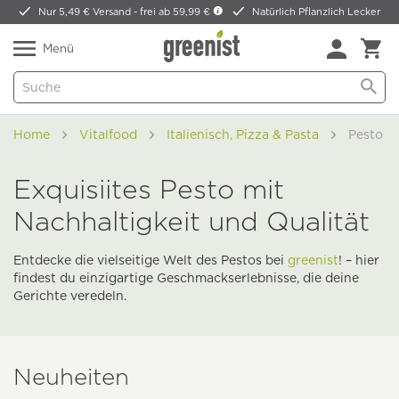
Nur 5,49 € Versand -
frei ab 59,99 €
Natürlich Pflanzlich Lecker
Menü
Home
Vitalfood
Italienisch, Pizza & Pasta
Pesto
Exquisiites Pesto mit
Nachhaltigkeit und Qualität
Entdecke die vielseitige Welt des Pestos bei
greenist
! – hier
findest du einzigartige Geschmackserlebnisse, die deine
Gerichte veredeln.
Neuheiten