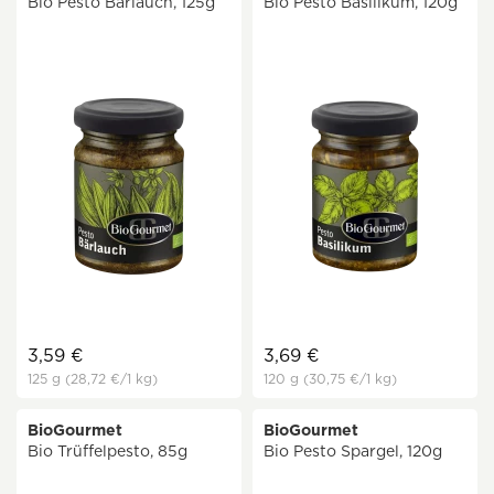
Bio Pesto Bärlauch, 125g
Bio Pesto Basilikum, 120g
3,59 €
3,69 €
125 g
(28,72 €
/1 kg)
120 g
(30,75 €
/1 kg)
BioGourmet
BioGourmet
Bio Trüffelpesto, 85g
Bio Pesto Spargel, 120g