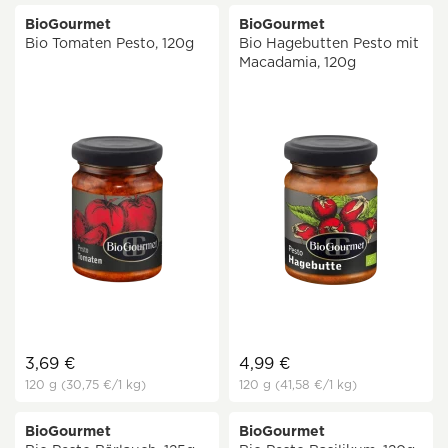
BioGourmet
BioGourmet
Bio Tomaten Pesto, 120g
Bio Hagebutten Pesto mit
Macadamia, 120g
3,69 €
4,99 €
120 g
(30,75 €
/1 kg)
120 g
(41,58 €
/1 kg)
BioGourmet
BioGourmet