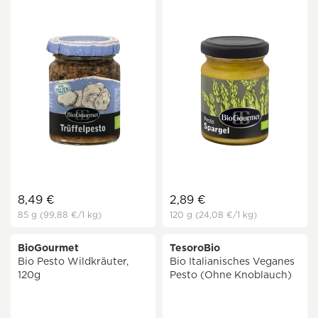
8,49 €
2,89 €
85 g
(99,88 €
/1 kg)
120 g
(24,08 €
/1 kg)
BioGourmet
TesoroBio
Bio Pesto Wildkräuter,
Bio Italianisches Veganes
120g
Pesto (Ohne Knoblauch)