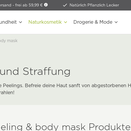
ersand -
frei ab 59,99 €
Natürlich Pflanzlich Lecker
undheit
Naturkosmetik
Drogerie & Mode
ody mask
 und Straffung
he Peelings. Befreie deine Haut sanft von abgestorbene
ahlen!
eeling & body mask Produkte