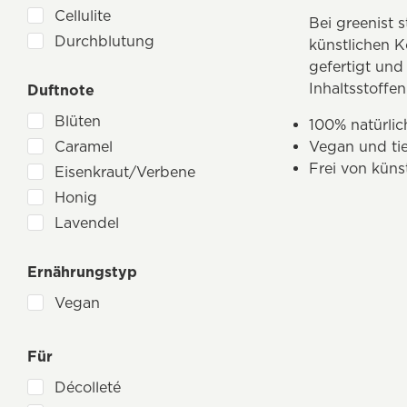
Mandelöl
Cellulite
Bei greenist 
Meeresalgen
Durchblutung
künstlichen K
Meersalz
entzündungshemmend
gefertigt und
Olivenöl
Inhaltsstoffen
Duftnote
Feuchtigkeitspflege
Propolis
Hautunreinheiten
Blüten
100% natürlic
Q10
Juckreizlinderung
Caramel
Vegan und tie
Rose
porentiefe Reinigung
Frei von küns
Eisenkraut/Verbene
Rügener Heilkreide
Poren verfeinern
Honig
Sanddorn
Regeneration
Lavendel
Tonerde
sanfte Reinigung
Magnolie
Vitamin C
Spannkraft & Festigkeit
Ernährungstyp
Orange
Zirbenöl
straffend
Rose
Vegan
Rosmarin
Salbei
Für
Sanddorn
Décolleté
Vanille