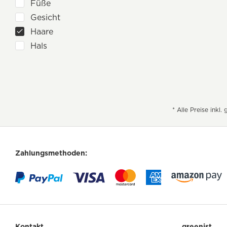
Füße
Ylang-Ylang
Gesicht
Zitrone
Haare
Hals
Hände
Körper
* Alle Preise inkl
Zahlungsmethoden:
Kontakt
greenist