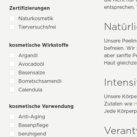
Luvos
entsprechen. 
Zertifizierungen
Natura Siberica
NaturGut
Naturkosmetik
Natürl
Sanatur
Tierversuchsfrei
Savon Du Midi
Unsere Peelin
sensena
kosmetische Wirkstoffe
befreien. Wir
Spa Vivent
Arganöl
aber sanfte P
Volga
Haut gleichze
Avocadoöl
Wisdom Apothecary
Basensalze
Intens
Borretschsamenöl
Calendula
Unsere Körper
Eukalyptol
Zutaten wie
H
kosmetische Verwendung
Heilerde
Jede Körperpa
Honig
Anti-Aging
Lavaerde
Basenpflege
Verant
Lavendel
beruhigend