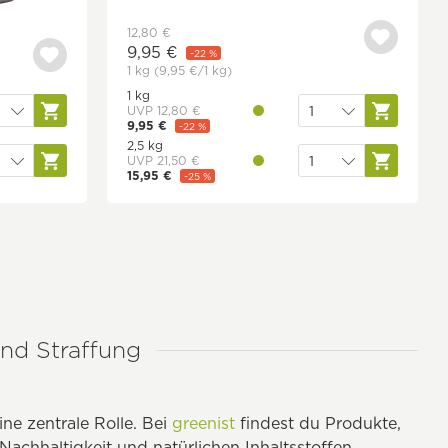
12,80 €
9,95 €
-22 %
1 kg
(9,95 €
/1 kg)
1 kg
UVP 12,80 €
9,95 €
-22 %
9,95 €/1 kg
2,5 kg
UVP 21,50 €
15,95 €
-25 %
6,38 €/1 kg
und Straffung
e zentrale Rolle. Bei
greenist
findest du Produkte,
achhaltigkeit und natürlichen Inhaltsstoffen