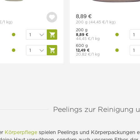
8,89 €
€
/1 kg)
200 g
(44,45 €
/1 kg)
200 g
8,89 €
44,45 €/1 kg
600 g
12,49 €
20,82 €/1 kg
Peelings zur Reinigung 
er
Körperpflege
spielen Peelings und Körperpackungen ein
 deine Haut verwöhnen, sondern auch unserem Ethos der N