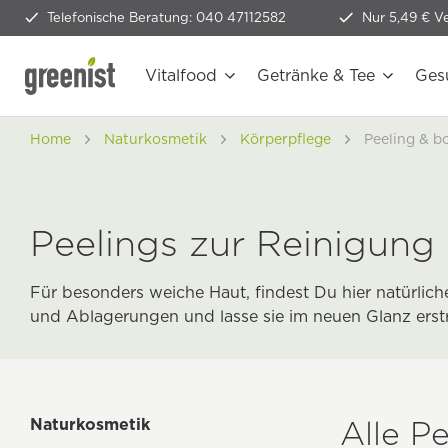
Telefonische Beratung: 040 47112582
Nur 5,49 € V
Vitalfood
Getränke & Tee
Ges
Home
Naturkosmetik
Körperpflege
Peeling & b
Peelings zur Reinigung
Für besonders weiche Haut, findest Du hier natürlic
und Ablagerungen und lasse sie im neuen Glanz erstr
Alle P
Naturkosmetik