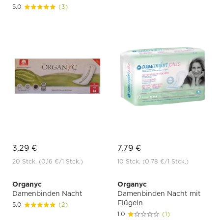
5.0
(3)
3,29 €
7,79 €
20 Stck.
(0,16 €
/1 Stck.)
10 Stck.
(0,78 €
/1 Stck.)
Organyc
Organyc
Damenbinden Nacht
Damenbinden Nacht mit
Flügeln
5.0
(2)
1.0
(1)