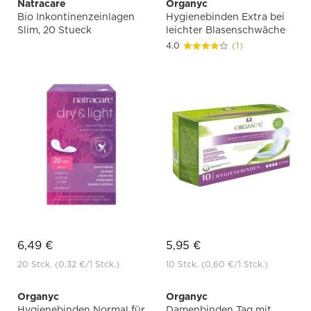
Natracare
Organyc
Bio Inkontinenzeinlagen
Hygienebinden Extra bei
Slim, 20 Stueck
leichter Blasenschwäche
4.0
(1)
6,49 €
5,95 €
20 Stck.
(0,32 €
/1 Stck.)
10 Stck.
(0,60 €
/1 Stck.)
Organyc
Organyc
Hygienebinden Normal für
Damenbinden Tag mit