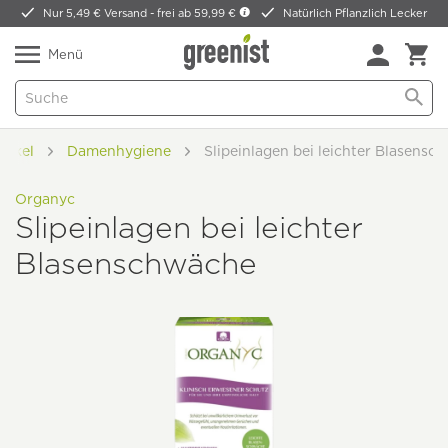
Nur 5,49 € Versand -
frei ab 59,99 €
Natürlich Pflanzlich Lecker
Menü
tikel
Damenhygiene
Slipeinlagen bei leichter Blasensc
Organyc
Slipeinlagen bei leichter
Blasenschwäche