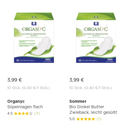
3,99 €
3,99 €
10 Stck.
(0,40 €
/1 Stck.)
10 Stck.
(0,40 €
/1 Stck.)
Organyc
Sommer
Slipeinlagen flach
Bio Dinkel Butter
Zwieback, leicht gesüßt
4.5
(7)
5.0
(1)