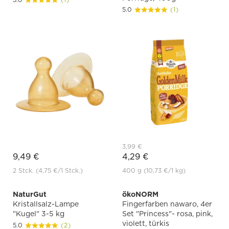
5.0
(1)
3,99 €
9,49 €
4,29 €
2 Stck.
(4,75 €
/1 Stck.)
400 g
(10,73 €
/1 kg)
NaturGut
ökoNORM
Kristallsalz-Lampe
Fingerfarben nawaro, 4er
"Kugel" 3-5 kg
Set "Princess"- rosa, pink,
violett, türkis
5.0
(2)