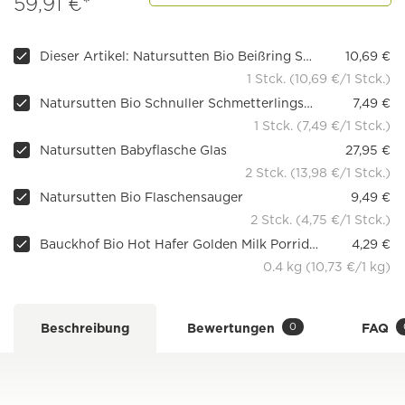
59,91 €*
Dieser Artikel: Natursutten Bio Beißring Seestern
10,69 €
1 Stck. (10,69 €/1 Stck.)
Natursutten Bio Schnuller Schmetterlingsschild, kiefergerecht
7,49 €
1 Stck. (7,49 €/1 Stck.)
Natursutten Babyflasche Glas
27,95 €
2 Stck. (13,98 €/1 Stck.)
Natursutten Bio Flaschensauger
9,49 €
2 Stck. (4,75 €/1 Stck.)
Bauckhof Bio Hot Hafer Golden Milk Porridge, 400g
4,29 €
0.4 kg (10,73 €/1 kg)
0
Beschreibung
Bewertungen
FAQ