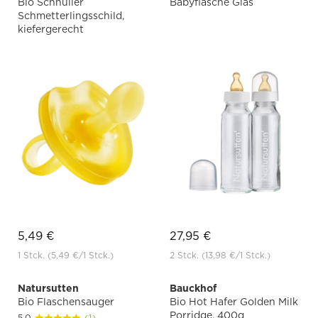
Bio Schnuller
Babyflasche Glas
Schmetterlingsschild,
kiefergerecht
5,49 €
27,95 €
1 Stck.
(5,49 €
/1 Stck.)
2 Stck.
(13,98 €
/1 Stck.)
Natursutten
Bauckhof
Bio Flaschensauger
Bio Hot Hafer Golden Milk
Porridge, 400g
5.0
(1)