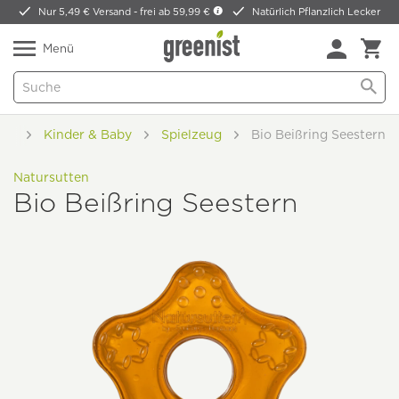
Nur 5,49 € Versand -
frei ab 59,99 €
Natürlich Pflanzlich Lecker
Menü
ode
Kinder & Baby
Spielzeug
Bio Beißring Seestern
Natursutten
Bio Beißring Seestern