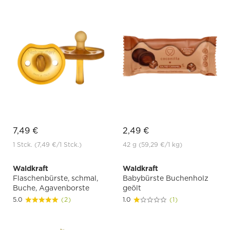
7,49 €
2,49 €
1 Stck.
(7,49 €
/1 Stck.)
42 g
(59,29 €
/1 kg)
Waldkraft
Waldkraft
Flaschenbürste, schmal,
Babybürste Buchenholz
Buche, Agavenborste
geölt
5.0
(2)
1.0
(1)