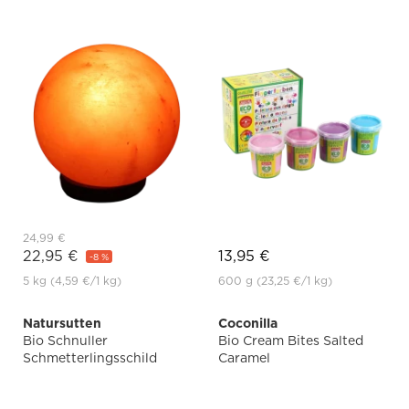
24,99 €
22,95 €
13,95 €
-8 %
5 kg
(4,59 €
/1 kg)
600 g
(23,25 €
/1 kg)
Natursutten
Coconilla
Bio Schnuller
Bio Cream Bites Salted
Schmetterlingsschild
Caramel