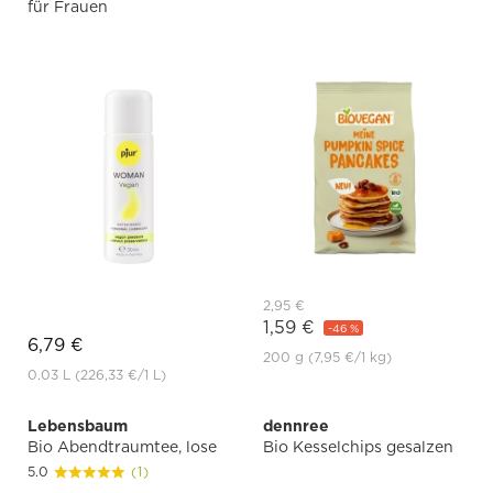
für Frauen
2,95 €
1,59 €
-46 %
6,79 €
200 g
(7,95 €
/1 kg)
0.03 L
(226,33 €
/1 L)
Lebensbaum
dennree
Bio Abendtraumtee, lose
Bio Kesselchips gesalzen
5.0
(1)