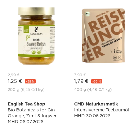
2,99 €
3,99 €
1,25 €
1,79 €
-58 %
-55 %
200 g
(6,25 €
/1 kg)
400 g
(4,48 €
/1 kg)
English Tea Shop
CMD Naturkosmetik
Bio Botanicals for Gin
Intensivcreme Teebaumöl
Orange, Zimt & Ingwer
MHD 30.06.2026
MHD 06.07.2026