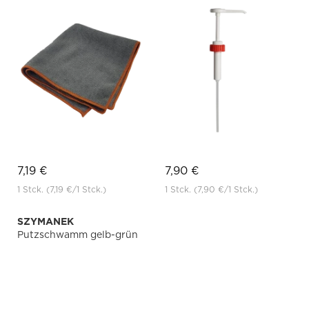
7,19 €
7,90 €
1 Stck.
(7,19 €
/1 Stck.)
1 Stck.
(7,90 €
/1 Stck.)
SZYMANEK
Putzschwamm gelb-grün