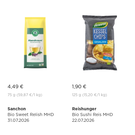
4,49 €
1,90 €
75 g
(59,87 €
/1 kg)
125 g
(15,20 €
/1 kg)
Sanchon
Reishunger
Bio Sweet Relish MHD
Bio Sushi Reis MHD
31.07.2026
22.07.2026