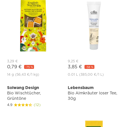
3,29 €
9,25 €
0,79 €
3,85 €
-75 %
-58 %
14 g
(56,43 €
/1 kg)
0.01 L
(385,00 €
/1 L)
Solwang Design
Lebensbaum
Bio Wischtücher,
Bio Almkräuter loser Tee,
Grüntöne
30g
4.9
(12)