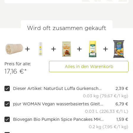
Wird oft zusammen gekauft
Preis für alle:
Alles in den Warenkorb
17,16 €*
Dieser Artikel: NaturGut Luffa Gurkenschwamm Natur 10 cm
2,39 €
0.03 kg (79,67 €/1 kg)
pjur WOMAN Vegan wasserbasiertes Gleitgel für Frauen
6,79 €
0.03 L (226,33 €/1 L)
Biovegan Bio Pumpkin Spice Pancakes MHD 31.07.2026
1,59 €
0.2 kg (7,95 €/1 kg)