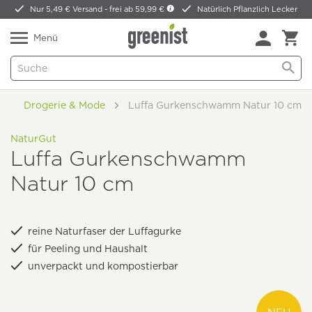
Nur 5,49 € Versand -
frei ab 59,99 €
Natürlich Pflanzlich Lecker
Menü
e
Drogerie & Mode
Luffa Gurkenschwamm Natur 10 cm
NaturGut
Luffa Gurkenschwamm
Natur 10 cm
reine Naturfaser der Luffagurke
für Peeling und Haushalt
unverpackt und kompostierbar