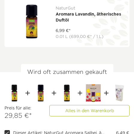
NaturGut
Aromara Lavandin, ätherisches
Duftöl
6,99 €*
0.01 L
(699,00 €* / 1 L)
Wird oft zusammen gekauft
Preis für alle:
Alles in den Warenkorb
29,85 €*
Dieser Artikel: NaturGut Aromara Salbei, ätherisches Duftöl
6,49 €