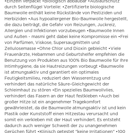
•Einzeln verpackt •Biologisch abbaubar •Auslaufschutz
durch Seitenflügel Vorteile: •Zertifizierte biologische
Baumwolle enthält keine Rückstände von Pestiziden und
Herbiziden •Aus hypoallergener Bio-Baumwolle hergestellt,
die dazu beiträgt, die Gefahr von Reizungen, Juckreiz,
Allergien und Infektionen vorzubeugen •Baumwolle Innen
und Außen - masmi geht dabei keine Kompromisse ein •Frei
von Parfümen, Viskose, Supersaugmitteln und
Zellulosemasse •Ohne Chlor und Dioxin gebleicht •Viele
Frauenärzte, Hebammen und Geburtshelfer empfehlen die
Benutzung von Produkten aus 100% Bio Baumwolle für Ihre
Intimhygiene, da sie Hautreizungen vorbeugt •Baumwolle
ist atmungsaktiv und garantiert ein optimales
Feutigkeitsmilieu, reduziert den Wasserentzug und
verhindert das natürliche Säure-Gleichgewicht der
Schleimhaut zu stören •Ein spezielles Baumwollvlies,
verhindert das Fasern an der Haut festkleben •Auch bei
großer Hitze ist ein angenehmer Tragekomfort
gewährleistet, da die Baumwolle atmungsaktiv ist und kein
Plastik oder Kunststoff einen Hitzestau verursacht und
somit ein verkleben mit der Haut verhindert. Es entsteht
dadurch auch weniger Schweiß der zu unangenehmen
Gerüchen führt •Klinisch getestet "keine Irritationen" •100