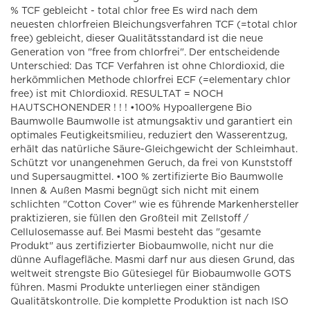
% TCF gebleicht - total chlor free Es wird nach dem
neuesten chlorfreien Bleichungsverfahren TCF (=total chlor
free) gebleicht, dieser Qualitätsstandard ist die neue
Generation von "free from chlorfrei". Der entscheidende
Unterschied: Das TCF Verfahren ist ohne Chlordioxid, die
herkömmlichen Methode chlorfrei ECF (=elementary chlor
free) ist mit Chlordioxid. RESULTAT = NOCH
HAUTSCHONENDER ! ! ! •100% Hypoallergene Bio
Baumwolle Baumwolle ist atmungsaktiv und garantiert ein
optimales Feutigkeitsmilieu, reduziert den Wasserentzug,
erhält das natürliche Säure-Gleichgewicht der Schleimhaut.
Schützt vor unangenehmen Geruch, da frei von Kunststoff
und Supersaugmittel. •100 % zertifizierte Bio Baumwolle
Innen & Außen Masmi begnügt sich nicht mit einem
schlichten "Cotton Cover" wie es führende Markenhersteller
praktizieren, sie füllen den Großteil mit Zellstoff /
Cellulosemasse auf. Bei Masmi besteht das "gesamte
Produkt" aus zertifizierter Biobaumwolle, nicht nur die
dünne Auflagefläche. Masmi darf nur aus diesen Grund, das
weltweit strengste Bio Gütesiegel für Biobaumwolle GOTS
führen. Masmi Produkte unterliegen einer ständigen
Qualitätskontrolle. Die komplette Produktion ist nach ISO