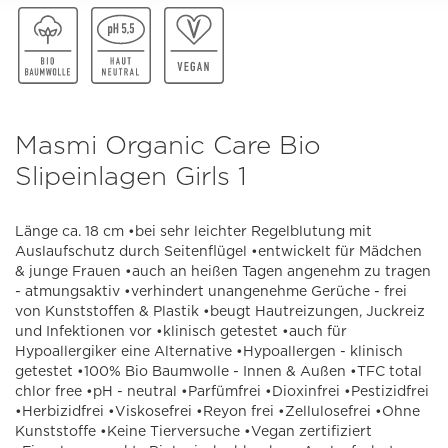
Masmi Organic Care Bio
Slipeinlagen Girls 1
Länge ca. 18 cm •bei sehr leichter Regelblutung mit
Auslaufschutz durch Seitenflügel •entwickelt für Mädchen
& junge Frauen •auch an heißen Tagen angenehm zu tragen
- atmungsaktiv •verhindert unangenehme Gerüche - frei
von Kunststoffen & Plastik •beugt Hautreizungen, Juckreiz
und Infektionen vor •klinisch getestet •auch für
Hypoallergiker eine Alternative •Hypoallergen - klinisch
getestet •100% Bio Baumwolle - Innen & Außen •TFC total
chlor free •pH - neutral •Parfümfrei •Dioxinfrei •Pestizidfrei
•Herbizidfrei •Viskosefrei •Reyon frei •Zellulosefrei •Ohne
Kunststoffe •Keine Tierversuche •Vegan zertifiziert