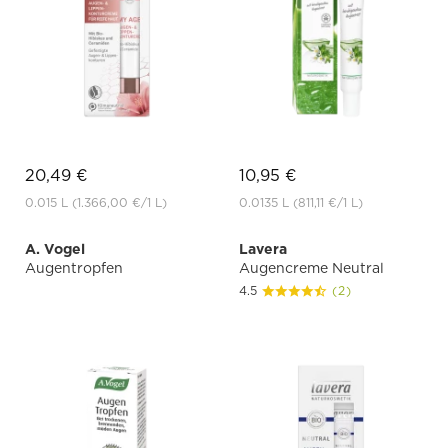
20,49 €
10,95 €
0.015 L
(1.366,00 €
/1 L)
0.0135 L
(811,11 €
/1 L)
A. Vogel
Lavera
Augentropfen
Augencreme Neutral
4.5
(2)