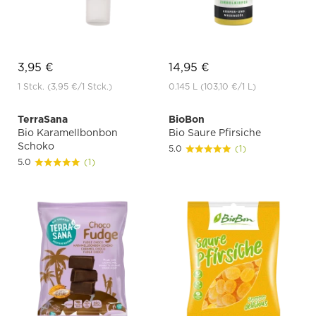
3,95 €
14,95 €
1 Stck.
(3,95 €
/1 Stck.)
0.145 L
(103,10 €
/1 L)
TerraSana
BioBon
Bio Karamellbonbon
Bio Saure Pfirsiche
Schoko
5.0
(1)
5.0
(1)