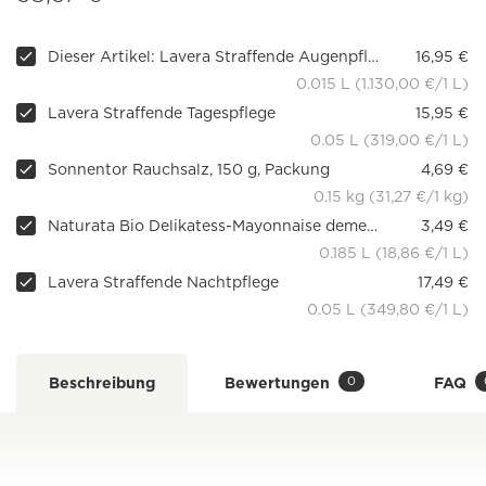
Dieser Artikel: Lavera Straffende Augenpflege
16,95 €
0.015 L (1.130,00 €/1 L)
Lavera Straffende Tagespflege
15,95 €
0.05 L (319,00 €/1 L)
Sonnentor Rauchsalz, 150 g, Packung
4,69 €
0.15 kg (31,27 €/1 kg)
Naturata Bio Delikatess-Mayonnaise demeter, 185 ml
3,49 €
0.185 L (18,86 €/1 L)
Lavera Straffende Nachtpflege
17,49 €
0.05 L (349,80 €/1 L)
0
Beschreibung
Bewertungen
FAQ