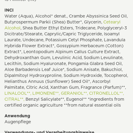
INCI
Water (Aqua), Alcohol* denat., Crambe Abyssinica Seed Oil,
Butyrospermum Parkii (Shea) Butter*, Glycerin,
Cetearyl
Alcohol
, Shea Butter Ethyl Esters, Tridecane, Polyglyceryl-3
Dicitrate/Stearate, Caprylic/Capric Triglyceride, Isoamyl
Laurate, Undecane, Potassium Cetyl Phosphate, Lavandula
Hybrida Flower Extract*, Gossypium Herbaceum (Cotton)
Extract*, Leontopodium Alpinum Callus Culture Extract,
Dehydroxanthan Gum, Levulinic Acid, Sodium Levulinate,
Lecithin, Sodium Hyaluronate, Pongamia Glabra Seed Oil,
Aloe Barbadensis Leaf Juice*, Sodium Anisate, Bakuchiol,
Dipalmitoyl Hydroxyproline, Sodium Hydroxide, Tocopherol,
Helianthus Annuus (Sunflower) Seed Oil*, Ascorbyl
Palmitate, Citric Acid, Xanthan Gum, Fragrance (Parfum)**,
LINALOOL**,
LIMONENE**,
GERANIOL**,
CITRONELLOL**,
CITRAL**,
Benzyl Salicylate**, Eugenol** *ingredients from
certified organic agriculture **from natural essential oils
Anwendung
Augenpflege
Verwendungs- und Verarbeitungshinweise