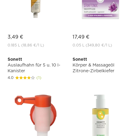
3,49 €
17,49 €
0.185 L
(18,86 €
/1 L)
0.05 L
(349,80 €
/1 L)
Sonett
Sonett
Auslaufhahn für 5 u. 10 l-
Körper & Massageöl
Kanister
Zitrone-Zirbelkiefer
4.0
(1)