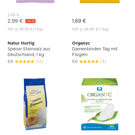
3,49 €
2,99 €
1,69 €
-14 %
150 g
(19,93 €
/1 kg)
100 g
(16,90 €
/1 kg)
Natur Hurtig
Organyc
Speise-Steinsalz aus
Damenbinden Tag mit
Deutschland, 1 kg
Flügeln
5.0
(12)
5.0
(3)