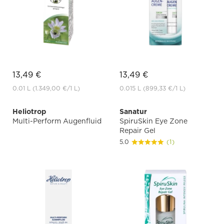
13,49 €
13,49 €
0.01 L
(1.349,00 €
/1 L)
0.015 L
(899,33 €
/1 L)
Heliotrop
Sanatur
Multi-Perform Augenfluid
SpiruSkin Eye Zone
Repair Gel
5.0
(1)