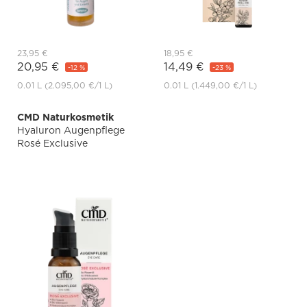
23,95 €
18,95 €
20,95 €
14,49 €
-12 %
-23 %
0.01 L
(2.095,00 €
/1 L)
0.01 L
(1.449,00 €
/1 L)
CMD Naturkosmetik
Hyaluron Augenpflege
Rosé Exclusive