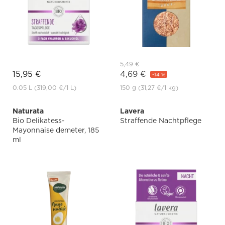
5,49 €
15,95 €
4,69 €
-14 %
0.05 L
(319,00 €
/1 L)
150 g
(31,27 €
/1 kg)
Naturata
Lavera
Bio Delikatess-
Straffende Nachtpflege
Mayonnaise demeter, 185
ml