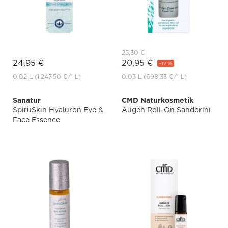
25,30 €
24,95 €
20,95 €
-17 %
0.02 L
(1.247,50 €
/1 L)
0.03 L
(698,33 €
/1 L)
Sanatur
CMD Naturkosmetik
SpiruSkin Hyaluron Eye &
Augen Roll-On Sandorini
Face Essence