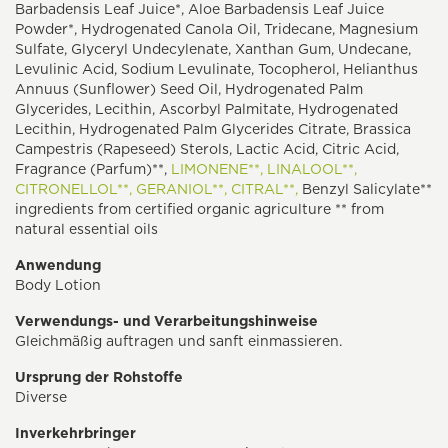
Barbadensis Leaf Juice*, Aloe Barbadensis Leaf Juice
Powder*, Hydrogenated Canola Oil, Tridecane, Magnesium
Sulfate, Glyceryl Undecylenate, Xanthan Gum, Undecane,
Levulinic Acid, Sodium Levulinate, Tocopherol, Helianthus
Annuus (Sunflower) Seed Oil, Hydrogenated Palm
Glycerides, Lecithin, Ascorbyl Palmitate, Hydrogenated
Lecithin, Hydrogenated Palm Glycerides Citrate, Brassica
Campestris (Rapeseed) Sterols, Lactic Acid, Citric Acid,
Fragrance (Parfum)**,
LIMONENE**,
LINALOOL**,
CITRONELLOL**,
GERANIOL**,
CITRAL**,
Benzyl Salicylate**
ingredients from certified organic agriculture ** from
natural essential oils
Anwendung
Body Lotion
Verwendungs- und Verarbeitungshinweise
Gleichmäßig auftragen und sanft einmassieren.
Ursprung der Rohstoffe
Diverse
Inverkehrbringer