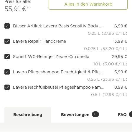
Preis für alle:
Alles in den Warenkorb
55,91 €*
Dieser Artikel: Lavera Basis Sensitiv Body Milk Reichhaltig
6,99 €
0.25 L (27,96 €/1 L)
Lavera Repair Handcreme
3,99 €
0.075 L (53,20 €/1 L)
Sonett WC-Reiniger Zeder-Citronella
29,95 €
10 L (3,00 €/1 L)
Lavera Pflegeshampoo Feuchtigkeit & Pflege
5,99 €
0.25 L (23,96 €/1 L)
Lavera Nachfüllbeutel Pflegeshampoo Family
8,99 €
0.5 L (17,98 €/1 L)
0
Beschreibung
Bewertungen
FAQ