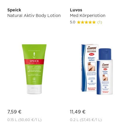
Speick
Luvos
Natural Aktiv Body Lotion
Med Körperlotion
5.0
(1)
7,59 €
11,49 €
0.15 L
(50,60 €
/1 L)
0.2 L
(57,45 €
/1 L)