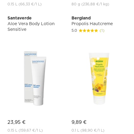
0.15 L
(66,33 €
/1 L)
80 g
(236,88 €
/1 kg)
Santaverde
Bergland
Aloe Vera Body Lotion
Propolis Hautcreme
Sensitive
5.0
(1)
23,95 €
9,89 €
0.15 L
(159,67 €
/1 L)
0.1 L
(98,90 €
/1 L)