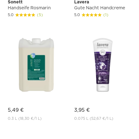
Sonett
Lavera
Handseife Rosmarin
Gute Nacht Handcreme
5.0
(5)
5.0
(1)
5,49 €
3,95 €
0.3 L
(18,30 €
/1 L)
0.075 L
(52,67 €
/1 L)