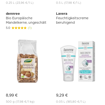
0.25 L
(23,96 €
/1 L)
0.5 L
(17,98 €
/1 L)
dennree
Lavera
Bio Europäische
Feuchtigkeitscreme
Mandelkerne, ungeschält
beruhigend
5.0
(1)
8,99 €
9,29 €
500 g
(17,98 €
/1 kg)
0.05 L
(185,80 €
/1 L)