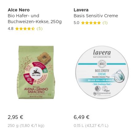
Alce Nero
Lavera
Bio Hafer- und
Basis Sensitiv Creme
Buchweizen-Kekse, 250g
5.0
(1)
4.8
(5)
2,95 €
6,49 €
250 g
(11,80 €
/1 kg)
0.15 L
(43,27 €
/1 L)