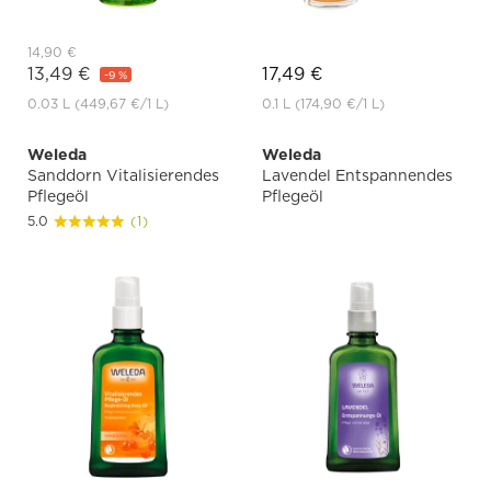
14,90 €
13,49 €
17,49 €
-9 %
0.03 L
(449,67 €
/1 L)
0.1 L
(174,90 €
/1 L)
Weleda
Weleda
Sanddorn Vitalisierendes
Lavendel Entspannendes
Pflegeöl
Pflegeöl
5.0
(1)