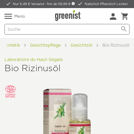
Nur 5,49 € Versand -
frei ab 59,99 €
Natürlich Pflanzlich Lecker
Menü
rkosmetik
Gesichtspflege
Gesichtsöl
Bio Rizinusöl
Laboratoire du Haut-Ségala
Bio Rizinusöl