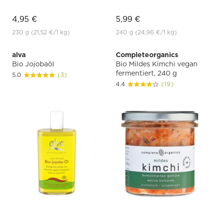
4,95 €
5,99 €
230 g
(21,52 €
/1 kg)
240 g
(24,96 €
/1 kg)
alva
Completeorganics
Bio Jojobaöl
Bio Mildes Kimchi vegan
fermentiert, 240 g
5.0
(3)
4.4
(19)