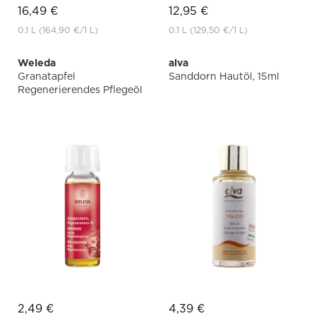
16,49 €
12,95 €
0.1 L
(164,90 €
/1 L)
0.1 L
(129,50 €
/1 L)
Weleda
alva
Granatapfel
Sanddorn Hautöl, 15ml
Regenerierendes Pflegeöl
2,49 €
4,39 €