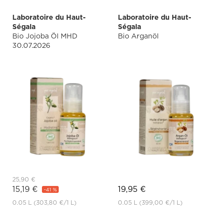
Laboratoire du Haut-
Laboratoire du Haut-
Ségala
Ségala
Bio Jojoba Öl MHD
Bio Arganöl
30.07.2026
25,90 €
15,19 €
19,95 €
-41 %
0.05 L
(303,80 €
/1 L)
0.05 L
(399,00 €
/1 L)