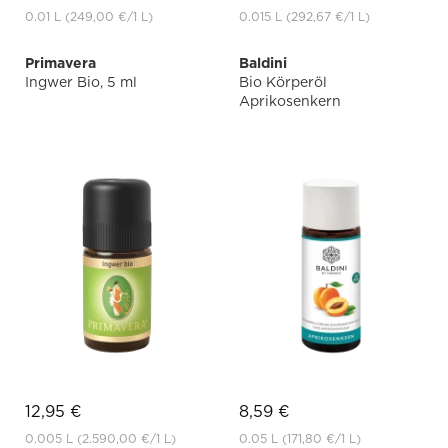
0.01 L
(249,00 €
/1 L)
0.015 L
(292,67 €
/1 L)
Primavera
Baldini
Ingwer Bio, 5 ml
Bio Körperöl
Aprikosenkern
12,95 €
8,59 €
0.005 L
(2.590,00 €
/1 L)
0.05 L
(171,80 €
/1 L)