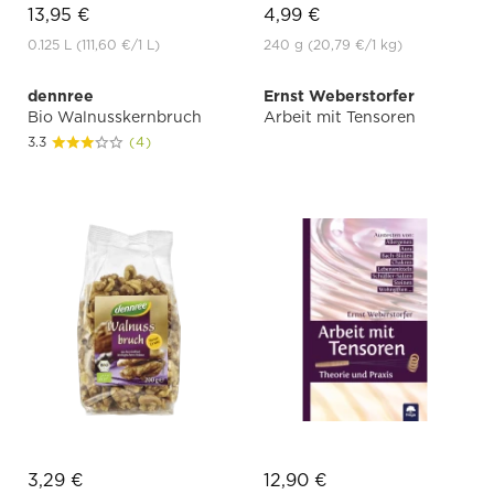
13,95 €
4,99 €
0.125 L
(111,60 €
/1 L)
240 g
(20,79 €
/1 kg)
dennree
Ernst Weberstorfer
Bio Walnusskernbruch
Arbeit mit Tensoren
3.3
(4)
3,29 €
12,90 €