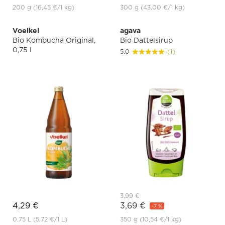
200 g
(16,45 €
/1 kg)
300 g
(43,00 €
/1 kg)
Voelkel
agava
Bio Kombucha Original,
Bio Dattelsirup
0,75 l
5.0
(1)
3,99 €
4,29 €
3,69 €
-7 %
0.75 L
(5,72 €
/1 L)
350 g
(10,54 €
/1 kg)