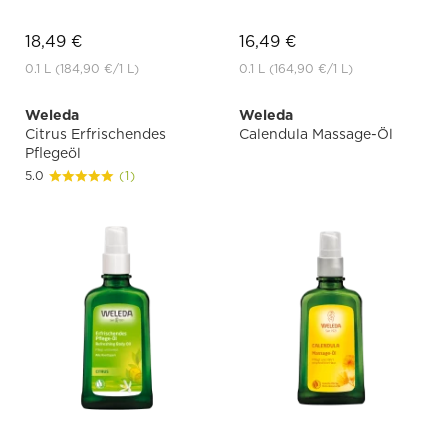
18,49 €
16,49 €
0.1 L
(184,90 €
/1 L)
0.1 L
(164,90 €
/1 L)
Weleda
Weleda
Citrus Erfrischendes
Calendula Massage-Öl
Pflegeöl
5.0
(1)