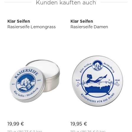
Kunden kauften auch
Klar Seifen
Klar Seifen
Rasierseife Lemongrass
Rasierseife Damen
19,99 €
19,95 €
110 g
(181,73 €
/1 kg)
110 g
(181,36 €
/1 kg)