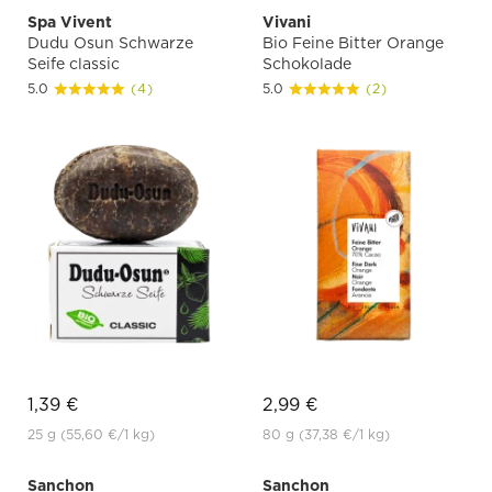
Spa Vivent
Vivani
Dudu Osun Schwarze
Bio Feine Bitter Orange
Seife classic
Schokolade
5.0
(4)
5.0
(2)
1,39 €
2,99 €
25 g
(55,60 €
/1 kg)
80 g
(37,38 €
/1 kg)
Sanchon
Sanchon