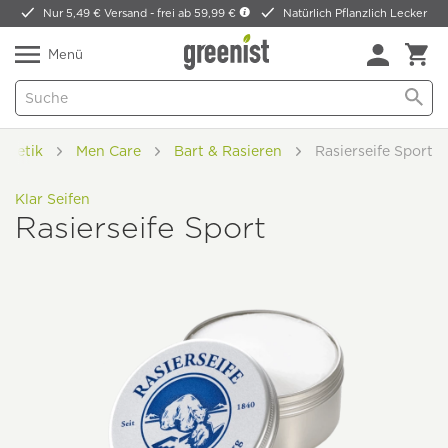
Nur 5,49 € Versand -
frei ab 59,99 €
Natürlich Pflanzlich Lecker
Menü
smetik
Men Care
Bart & Rasieren
Rasierseife Sport
Klar Seifen
Rasierseife Sport