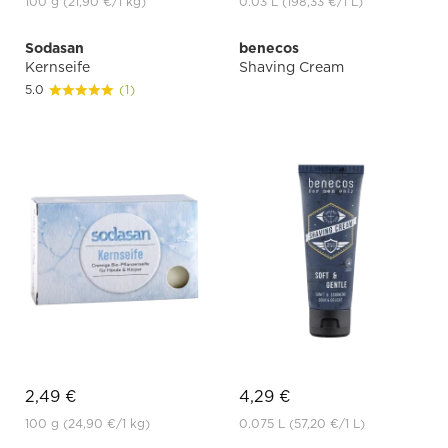
100 g
(21,90 €
/1 kg)
0.03 L
(198,33 €
/1 L)
Sodasan
benecos
Kernseife
Shaving Cream
5.0
(1)
2,49 €
4,29 €
100 g
(24,90 €
/1 kg)
0.075 L
(57,20 €
/1 L)