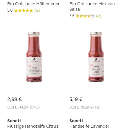
Bio Grillsauce Höllenfeuer
Bio Grillsauce Mexican
Salsa
5.0
(2)
3.5
(2)
2,99 €
3,19 €
0.21 L
(14,24 €
/1 L)
0.21 L
(15,19 €
/1 L)
Sonett
Sonett
Flüssige Handseife Citrus,
Handseife Lavendel