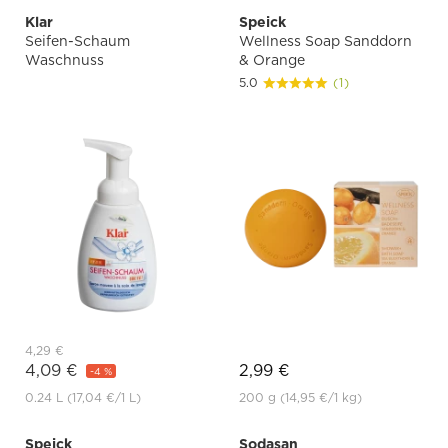
Klar
Speick
Seifen-Schaum
Wellness Soap Sanddorn
Waschnuss
& Orange
5.0
(1)
4,29 €
4,09 €
2,99 €
-4 %
0.24 L
(17,04 €
/1 L)
200 g
(14,95 €
/1 kg)
Speick
Sodasan