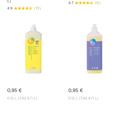
1 l
4.7
(6)
4.9
(15)
0,95 €
0,95 €
0.12 L
(7,92 €
/1 L)
0.12 L
(7,92 €
/1 L)