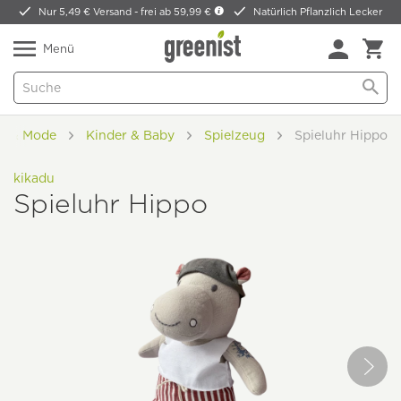
Nur 5,49 € Versand -
frei ab 59,99 €
Natürlich Pflanzlich Lecker
Menü
ie & Mode
Kinder & Baby
Spielzeug
Spieluhr Hippo
kikadu
Spieluhr Hippo