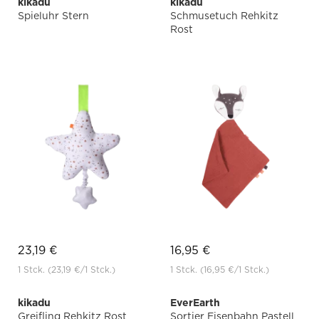
kikadu
kikadu
Spieluhr Stern
Schmusetuch Rehkitz
Rost
23,19 €
16,95 €
1 Stck.
(23,19 €
/1 Stck.)
1 Stck.
(16,95 €
/1 Stck.)
kikadu
EverEarth
Greifling Rehkitz Rost
Sortier Eisenbahn Pastell