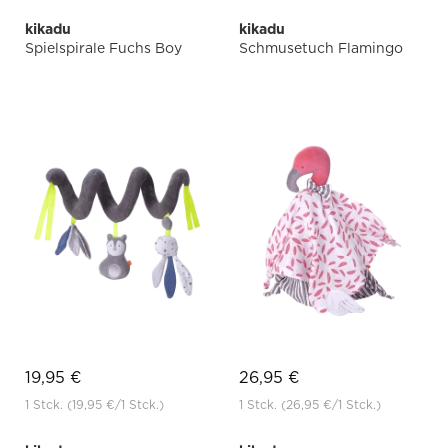
kikadu
kikadu
Spielspirale Fuchs Boy
Schmusetuch Flamingo
19,95 €
26,95 €
1 Stck.
(19,95 €
/1 Stck.)
1 Stck.
(26,95 €
/1 Stck.)