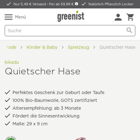
Nur 5,49 € Versand -
frei ab 59,99 €
Natürlich Pflanzlich Lecker
Menü
 & Mode
Kinder & Baby
Spielzeug
Quietscher Hase
kikadu
Quietscher Hase
Perfektes Geschenk zur Geburt oder Taufe
100% Bio-Baumwolle, GOTS zertifiziert
Altersempfehlung: ab 3 Monate
Fördert die Sinnesentwicklung
Maße: 29 x 9 cm