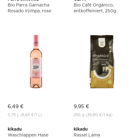
Bio Parra Garnacha
Bio Café Orgánico,
Rosado Irjimpa, rose
entkoffeiniert, 250g
6,49 €
9,95 €
0.75 L
(8,65 €
/1 L)
250 g
(39,80 €
/1 kg)
kikadu
kikadu
Waschlappen Hase
Rassel Lama