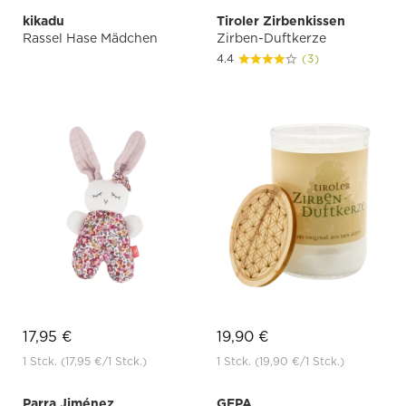
kikadu
Tiroler Zirbenkissen
Rassel Hase Mädchen
Zirben-Duftkerze
4.4
(3)
17,95 €
19,90 €
1 Stck.
(17,95 €
/1 Stck.)
1 Stck.
(19,90 €
/1 Stck.)
Parra Jiménez
GEPA