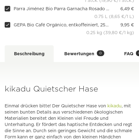
1 Stck. (19,90 €/1 Stck.)
Parra Jiménez Bio Parra Garnacha Rosado Irjimpa, rose
6,49 €
0.75 L (8,65 €/1 L)
GEPA Bio Café Orgánico, entkoffeiniert, 250g
9,95 €
0.25 kg (39,80 €/1 kg)
0
Beschreibung
Bewertungen
FAQ
kikadu Quietscher Hase
Einmal drücken bitte! Der Quietscher Hase von
kikadu
, mit
seinen bunten Details aus verschiedenen ökologischen
Materialien bereitet den Kleinen viel Freude und
Unterhaltung. Er fördert das haptische Entdecken und regt
die Sinne an. Durch sein geringes Gewicht und die schmale
Form kann er ganz einfach von den kleinen Händchen