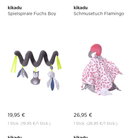
kikadu
kikadu
Spielspirale Fuchs Boy
Schmusetuch Flamingo
19,95 €
26,95 €
1 Stck.
(19,95 €
/1 Stck.)
1 Stck.
(26,95 €
/1 Stck.)
kikadu
kikadu