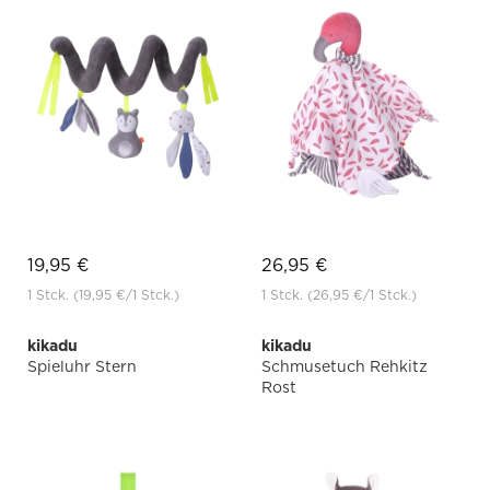
19,95 €
26,95 €
1 Stck.
(19,95 €
/1 Stck.)
1 Stck.
(26,95 €
/1 Stck.)
kikadu
kikadu
Spieluhr Stern
Schmusetuch Rehkitz
Rost