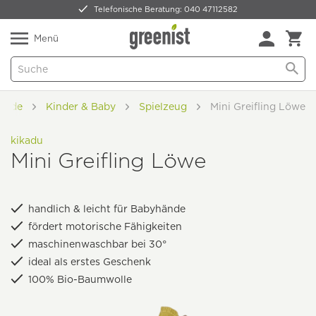
Telefonische Beratung: 040 47112582
Nur 5,49 € Versand -
frei ab 59,99 €
Natürlich Pflanzlich Lecker
Menü
 Mode
Kinder & Baby
Spielzeug
Mini Greifling Löwe
kikadu
Mini Greifling Löwe
handlich & leicht für Babyhände
fördert motorische Fähigkeiten
maschinenwaschbar bei 30°
ideal als erstes Geschenk
100% Bio-Baumwolle