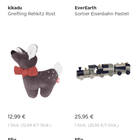
kikadu
EverEarth
Greifling Rehkitz Rost
Sortier Eisenbahn Pastell
12,99 €
25,95 €
1 Stck.
(12,99 €
/1 Stck.)
1 Stck.
(25,95 €
/1 Stck.)
Efie
Efie