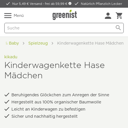
Nur 5,49 € Versand -
frei ab 59,99 €
Natürlich Pflanzlich Lecker
Menü
er & Baby
Spielzeug
Kinderwagenkette Hase Mädchen
kikadu
Kinderwagenkette Hase
Mädchen
Beruhigendes Glöckchen zum Anregen der Sinne
Hergestellt aus 100% organischer Baumwolle
Leicht an Kinderwagen zu befestigen
Sicher und nachhaltig hergestellt