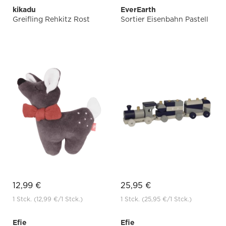
kikadu
EverEarth
Greifling Rehkitz Rost
Sortier Eisenbahn Pastell
12,99 €
25,95 €
1 Stck.
(12,99 €
/1 Stck.)
1 Stck.
(25,95 €
/1 Stck.)
Efie
Efie