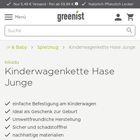
Nur 5,49 € Versand -
frei ab 59,99 €
Natürlich Pflanzlich Lecker
Menü
inder & Baby
Spielzeug
Kinderwagenkette Hase Junge
kikadu
Kinderwagenkette Hase
Junge
einfache Befestigung am Kinderwagen
Ideal als Geschenk zur Geburt
Umweltfreundliche Herstellung
Sicher und schadstofffrei
nachhaltige materialien