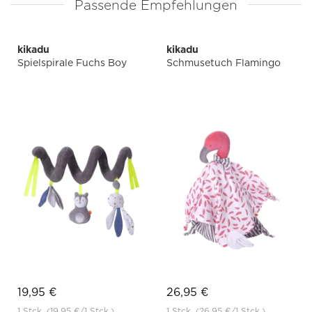
Passende Empfehlungen
kikadu
kikadu
Spielspirale Fuchs Boy
Schmusetuch Flamingo
19,95 €
26,95 €
1 Stck.
(19,95 €
/1 Stck.)
1 Stck.
(26,95 €
/1 Stck.)