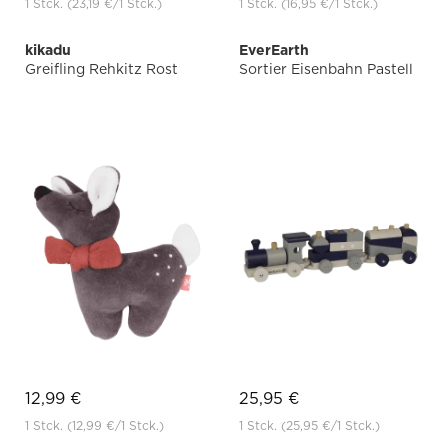
1 Stck.
(23,19 €
/1 Stck.)
1 Stck.
(16,95 €
/1 Stck.)
kikadu
EverEarth
Greifling Rehkitz Rost
Sortier Eisenbahn Pastell
12,99 €
25,95 €
1 Stck.
(12,99 €
/1 Stck.)
1 Stck.
(25,95 €
/1 Stck.)