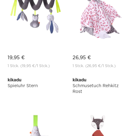
19,95 €
26,95 €
1 Stck.
(19,95 €
/1 Stck.)
1 Stck.
(26,95 €
/1 Stck.)
kikadu
kikadu
Spieluhr Stern
Schmusetuch Rehkitz
Rost