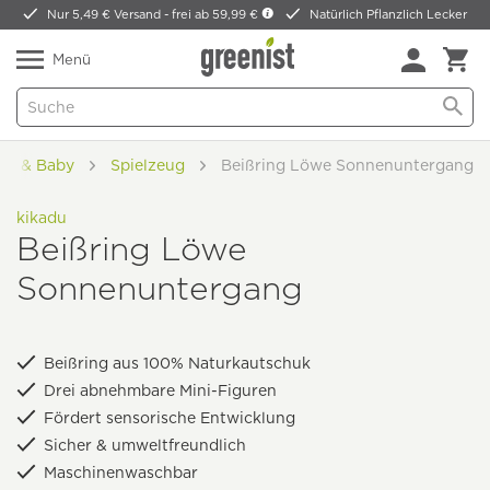
Nur 5,49 € Versand -
frei ab 59,99 €
Natürlich Pflanzlich Lecker
Menü
er & Baby
Spielzeug
Beißring Löwe Sonnenuntergang
kikadu
Beißring Löwe
Sonnenuntergang
Beißring aus 100% Naturkautschuk
Drei abnehmbare Mini-Figuren
Fördert sensorische Entwicklung
Sicher & umweltfreundlich
Maschinenwaschbar