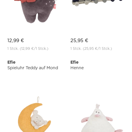
12,99 €
25,95 €
1 Stck.
(12,99 €
/1 Stck.)
1 Stck.
(25,95 €
/1 Stck.)
Efie
Efie
Spieluhr Teddy auf Mond
Henne