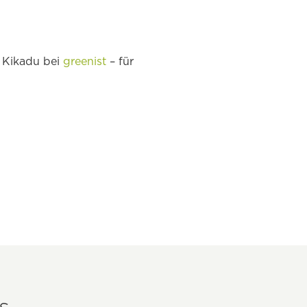
n Kikadu bei
greenist
– für
s