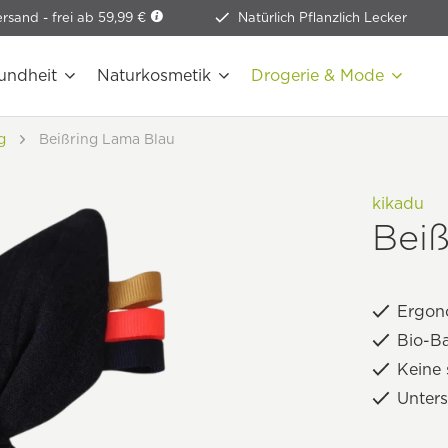
ersand -
frei ab 59,99 €
Natürlich Pflanzlich Lecker
undheit
Naturkosmetik
Drogerie & Mode
g
Beißring Lama Blau
kikadu
Bei
Ergon
Bio-Ba
Keine 
Unters