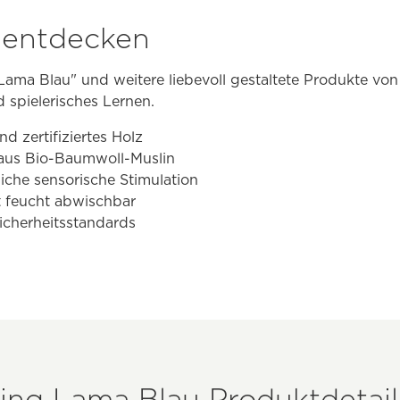
t entdecken
Lama Blau" und weitere liebevoll gestaltete Produkte vo
d spielerisches Lernen.
 zertifiziertes Holz
aus Bio-Baumwoll-Muslin
zliche sensorische Stimulation
ht feucht abwischbar
icherheitsstandards
ring Lama Blau Produktdetail