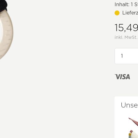
Inhalt:
1 S
Liefer
15,4
inkl. MwSt
Unse