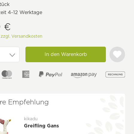
tück
zeit 4-12 Werktage
9 €
.
zzgl. Versandkosten
In den Warenkorb
re Empfehlung
kikadu
Greifling Gans