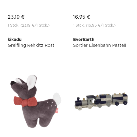
23,19 €
16,95 €
1 Stck.
(23,19 €
/1 Stck.)
1 Stck.
(16,95 €
/1 Stck.)
kikadu
EverEarth
Greifling Rehkitz Rost
Sortier Eisenbahn Pastell