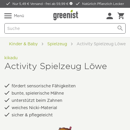
Nur 5,49 € Versand -
frei ab 59,99 €
Natürlich Pflanzlich Lecker
Menü
Kinder & Baby
Spielzeug
Activity Spielzeug Löwe
kikadu
Activity Spielzeug Löwe
fördert sensorische Fähigkeiten
bunte, spielerische Mähne
unterstützt beim Zahnen
weiches Nicki-Material
sicher & pflegeleicht