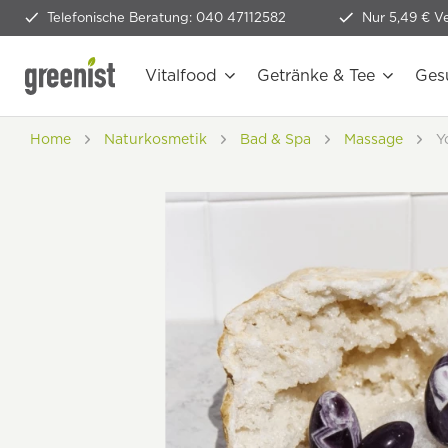
Telefonische Beratung: 040 47112582
Nur 5,49 € V
Vitalfood
Getränke & Tee
Ges
Home
Naturkosmetik
Bad & Spa
Massage
Y