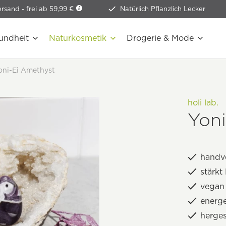
ersand -
frei ab 59,99 €
Natürlich Pflanzlich Lecker
undheit
Naturkosmetik
Drogerie & Mode
oni-Ei Amethyst
holi lab.
Yon
handv
stärk
vegan 
energ
hergest