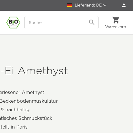
Lieferland: DE
Warenkorb
i-Ei Amethyst
erlesener Amethyst
t Beckenbodenmuskulatur
& nachhaltig
etisches Schmuckstück
ellt in Paris