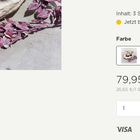
Inhalt:
3 S
Jetzt 
Farbe
79,9
26,65 €/1 S