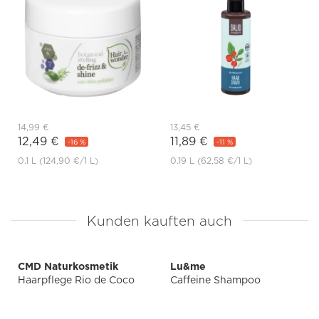
14,99 €
13,45 €
12,49 €
11,89 €
-16 %
-11 %
0.1 L
(124,90 €
/1 L)
0.19 L
(62,58 €
/1 L)
Kunden kauften auch
CMD Naturkosmetik
Lu&me
Haarpflege Rio de Coco
Caffeine Shampoo