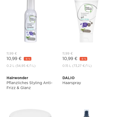
11,99 €
11,99 €
10,99 €
10,99 €
-8 %
-8 %
0.2 L
(54,95 €
/1 L)
0.15 L
(73,27 €
/1 L)
Hairwonder
DALIO
Pflanzliches Styling Anti-
Haarspray
Frizz & Glanz