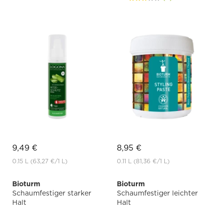
9,49 €
8,95 €
0.15 L
(63,27 €
/1 L)
0.11 L
(81,36 €
/1 L)
Bioturm
Bioturm
Schaumfestiger starker
Schaumfestiger leichter
Halt
Halt