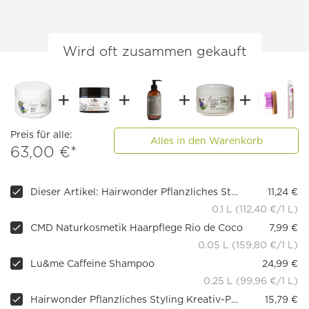
Wird oft zusammen gekauft
Preis für alle:
Alles in den Warenkorb
63,00 €*
Dieser Artikel: Hairwonder Pflanzliches Styling Glanzwachs
11,24 €
0.1 L (112,40 €/1 L)
CMD Naturkosmetik Haarpflege Rio de Coco
7,99 €
0.05 L (159,80 €/1 L)
Lu&me Caffeine Shampoo
24,99 €
0.25 L (99,96 €/1 L)
Hairwonder Pflanzliches Styling Kreativ-Paste
15,79 €