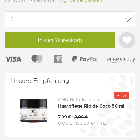
112,40 €/1 L • inkl. MwSt.
zzgl. Versandkosten
In den Warenkorb
Unsere Empfehlung
-11 %
CMD Naturkosmetik
Haarpflege Rio de Coco 50 ml
7,99 €*
8,99 €
0.05 L
(159,80 €* / 1 L)