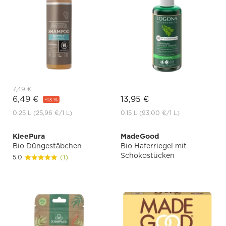
7,49 €
6,49 €
13,95 €
-13 %
0.25 L
(25,96 €
/1 L)
0.15 L
(93,00 €
/1 L)
KleePura
MadeGood
Bio Düngestäbchen
Bio Haferriegel mit
Schokostücken
5.0
(1)