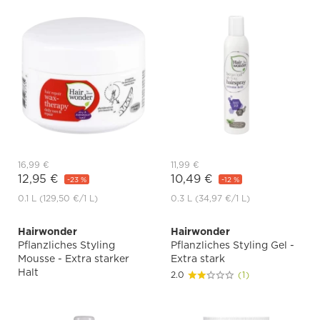
16,99 €
11,99 €
12,95 €
10,49 €
-23 %
-12 %
0.1 L
(129,50 €
/1 L)
0.3 L
(34,97 €
/1 L)
Hairwonder
Hairwonder
Pflanzliches Styling
Pflanzliches Styling Gel -
Mousse - Extra starker
Extra stark
Halt
2.0
(1)