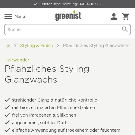
Telefonische Beratung: 040 47112582
Nur 5,49 € Versand -
frei ab 59,99 €
Natürlich Pflanzlich Lecker
Menü
flege
Styling & Finish
Pflanzliches Styling Glanzwachs
Hairwonder
Pflanzliches Styling
Glanzwachs
strahlender Glanz & natürliche Kontrolle
mit bio-zertifizierten Pflanzenextrakten
frei von Parabenen & Silikonen
angenehmer, subtiler Duft
einfache Anwendung auf trockenem oder feuchtem