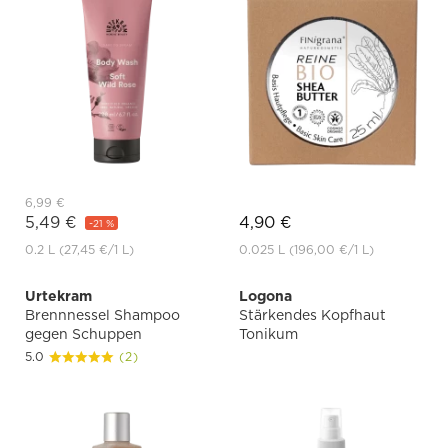
6,99 €
5,49 €
4,90 €
-21 %
0.2 L
(27,45 €
/1 L)
0.025 L
(196,00 €
/1 L)
Urtekram
Logona
Brennnessel Shampoo
Stärkendes Kopfhaut
gegen Schuppen
Tonikum
5.0
(2)