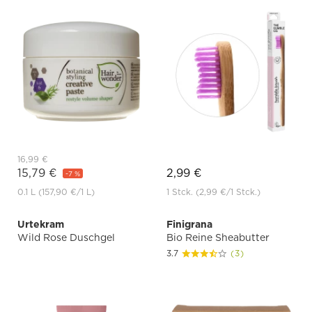
16,99 €
15,79 €
2,99 €
-7 %
0.1 L
(157,90 €
/1 L)
1 Stck.
(2,99 €
/1 Stck.)
Urtekram
Finigrana
Wild Rose Duschgel
Bio Reine Sheabutter
3.7
(3)