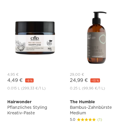
4,95 €
29,00 €
4,49 €
24,99 €
-9 %
-13 %
0.015 L
(299,33 €
/1 L)
0.25 L
(99,96 €
/1 L)
Hairwonder
The Humble
Pflanzliches Styling
Bambus-Zahnbürste
Kreativ-Paste
Medium
5.0
(1)