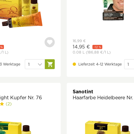
16,99 €
14,95 €
 %
-12 %
€
/1 L)
0.08 L
(186,88 €
/1 L)
1-3 Werktage
Lieferzeit 4-12 Werktage
Sanotint
ight Kupfer Nr. 76
Haarfarbe Heidelbeere Nr.
(2)