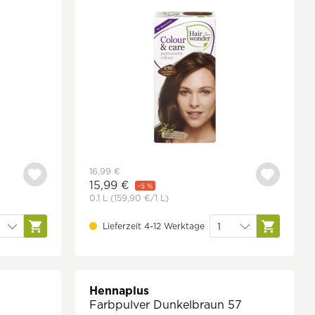
16,99 €
15,99 €
-5 %
0.1 L
(159,90 €
/1 L)
Lieferzeit 4-12 Werktage
Hennaplus
Farbpulver Dunkelbraun 57