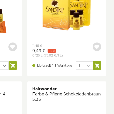
11,45 €
9,49 €
-17 %
0.125 L
(75,92 €
/1 L)
Lieferzeit 1-3 Werktage
Hairwonder
n 4
Farbe & Pflege Schokoladenbraun
5.35