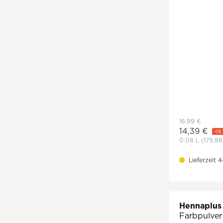
16,99 €
14,39 €
-15
0.08 L
(179,88
Lieferzeit 
Hennaplus
Farbpulver