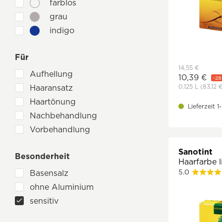
farblos
grau
indigo
rot & kupfer
Für
schwarz
14,55 €
Aufhellung
10,39 €
-28
0.125 L
(83,12 
Haaransatz
Haartönung
Lieferzeit 
Nachbehandlung
Vorbehandlung
Sanotint
Besonderheit
Haarfarbe l
5.0
Basensalz
ohne Aluminium
sensitiv