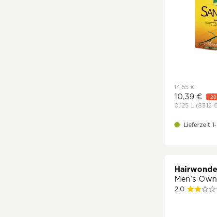
14,55 €
10,39 €
-28
0.125 L
(83,12 
Lieferzeit 
Hairwonde
Men's Own 
2.0