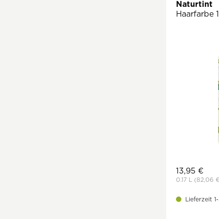
Naturtint
Haarfarbe 
13,95 €
0.17 L
(82,06 
Lieferzeit 