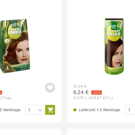
10,99 €
8,24 €
%
-25 %
€
/1 kg)
0.075 L
(109,87 €
/1 L)
1-3 Werktage
Lieferzeit 1-3 Werktage