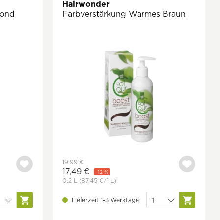
Hairwonder
lond
Farbverstärkung Warmes Braun
19,99 €
17,49 €
-12 %
0.2 L
(87,45 €
/1 L)
Lieferzeit 1-3 Werktage