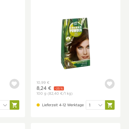
10,99 €
8,24 €
-25 %
100 g
(82,40 €
/1 kg)
Lieferzeit 4-12 Werktage