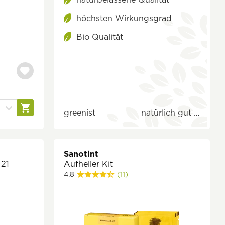
höchsten Wirkungsgrad
Bio Qualität
greenist
natürlich gut …
Sanotint
 21
Aufheller Kit
4.8
(11)