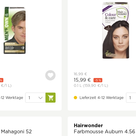
16,99 €
15,99 €
 %
-5 %
 €
/1 L)
0.1 L
(159,90 €
/1 L)
4-12 Werktage
Lieferzeit 4-12 Werktage
Hairwonder
 Mahagoni 52
Farbmousse Auburn 4.56