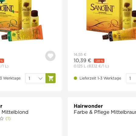
14,55 €
10,39 €
 %
-28 %
€
/1 L)
0.125 L
(83,12 €
/1 L)
1-3 Werktage
Lieferzeit 1-3 Werktage
r
Hairwonder
Mittelblond
Farbe & Pflege Mittelbrau
(1)