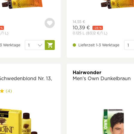
14,55 €
10,39 €
 %
-28 %
€
/1 L)
0.125 L
(83,12 €
/1 L)
1-3 Werktage
Lieferzeit 1-3 Werktage
Hairwonder
Schwedenblond Nr. 13,
Men's Own Dunkelbraun
(4)