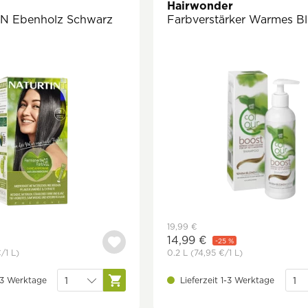
Hairwonder
1N Ebenholz Schwarz
Farbverstärker Warmes B
19,99 €
14,99 €
-25 %
€
/1 L)
0.2 L
(74,95 €
/1 L)
1-3 Werktage
Lieferzeit 1-3 Werktage