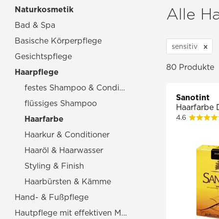
Alle H
Naturkosmetik
Bad & Spa
Basische Körperpflege
sensitiv
Gesichtspflege
80
Produkte
Haarpflege
festes Shampoo & Conditioner
Sanotint
flüssiges Shampoo
Haarfarbe 
4.6
Haarfarbe
Haarkur & Conditioner
Haaröl & Haarwasser
Styling & Finish
Haarbürsten & Kämme
Hand- & Fußpflege
Hautpflege mit effektiven Mikroorganismen