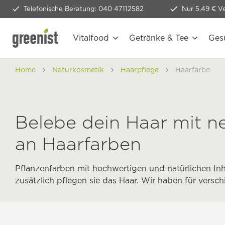
Telefonische Beratung: 040 47112582
Nur 5,49 € V
Vitalfood
Getränke & Tee
Ges
Home
Naturkosmetik
Haarpflege
Haarfarbe
Belebe dein Haar mit n
an Haarfarben
Pflanzenfarben mit hochwertigen und natürlichen Inh
zusätzlich pflegen sie das Haar. Wir haben für versch