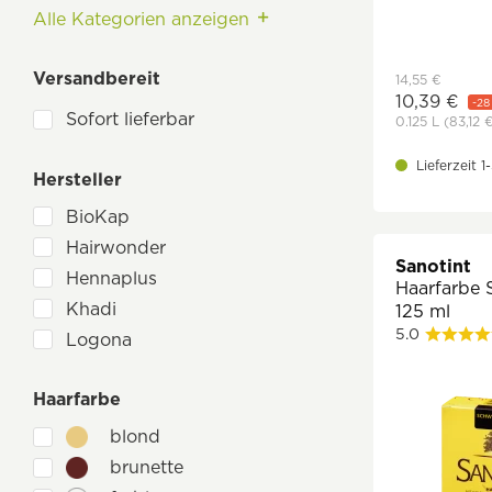
Alle Kategorien anzeigen
Körperpflege
Dekorative Kosmetik
Versandbereit
14,55 €
Men Care
10,39 €
-28
Sofort lieferbar
0.125 L
(83,12 
Mund- & Zahnpflege
Nutricosmetics
Lieferzeit 
Hersteller
Parfüm & Düfte
BioKap
Seife
Hairwonder
Sanotint
Sonnenpflege
Hennaplus
Haarfarbe 
Geschenksets Naturkosmetik
Khadi
125 ml
5.0
Logona
Naturtint
Haarfarbe
Sanotint
Sante Naturkosmetik
blond
brunette