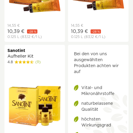
14,55 €
14,55 €
10,39 €
10,39 €
-28 %
-28 %
0.125 L
(83,12 €
/1 L)
0.125 L
(83,12 €
/1 L)
Sanotint
Bei den von uns
Aufheller Kit
ausgewählten
4.8
(11)
Produkten achten wir
auf
Vital- und
Mikronährstoffe
naturbelassene
Qualität
höchsten
Wirkungsgrad