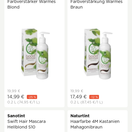
Farbverstärker Warmes
Farbverstärkung Warmes
Blond
Braun
19,99 €
19,99 €
14,99 €
17,49 €
-25 %
-12 %
0.2 L
(74,95 €
/1 L)
0.2 L
(87,45 €
/1 L)
Sanotint
Naturtint
Swift Hair Mascara
Haarfarbe 4M Kastanien
Hellblond S10
Mahagonibraun