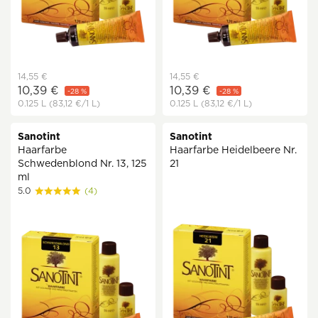
14,55 €
14,55 €
10,39 €
10,39 €
-28 %
-28 %
0.125 L
(83,12 €
/1 L)
0.125 L
(83,12 €
/1 L)
Sanotint
Sanotint
Haarfarbe
Haarfarbe Heidelbeere Nr.
Schwedenblond Nr. 13, 125
21
ml
5.0
(4)