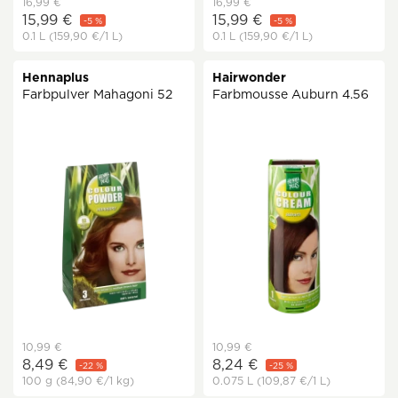
16,99 €
16,99 €
15,99 €
15,99 €
-5 %
-5 %
0.1 L
(159,90 €
/1 L)
0.1 L
(159,90 €
/1 L)
Hennaplus
Hairwonder
Farbpulver Mahagoni 52
Farbmousse Auburn 4.56
10,99 €
10,99 €
8,49 €
8,24 €
-22 %
-25 %
100 g
(84,90 €
/1 kg)
0.075 L
(109,87 €
/1 L)