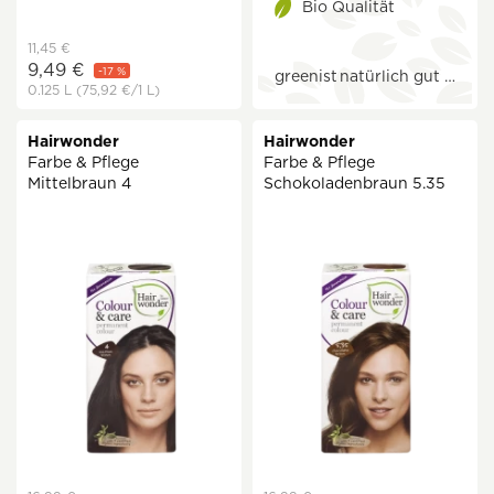
Bio Qualität
11,45 €
9,49 €
-17 %
greenist
natürlich gut …
0.125 L
(75,92 €
/1 L)
Hairwonder
Hairwonder
Farbe & Pflege
Farbe & Pflege
Mittelbraun 4
Schokoladenbraun 5.35