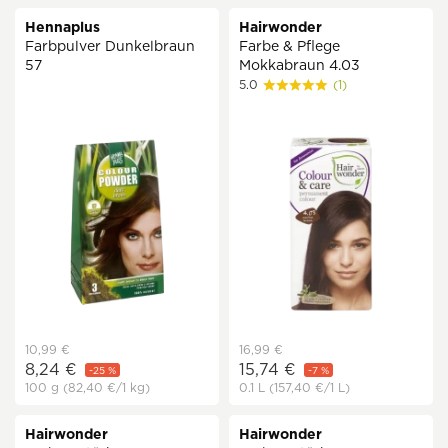
Hennaplus
Hairwonder
Farbpulver Dunkelbraun
Farbe & Pflege
57
Mokkabraun 4.03
5.0
(1)
10,99 €
16,99 €
8,24 €
15,74 €
-25 %
-7 %
100 g
(82,40 €
/1 kg)
0.1 L
(157,40 €
/1 L)
Hairwonder
Hairwonder