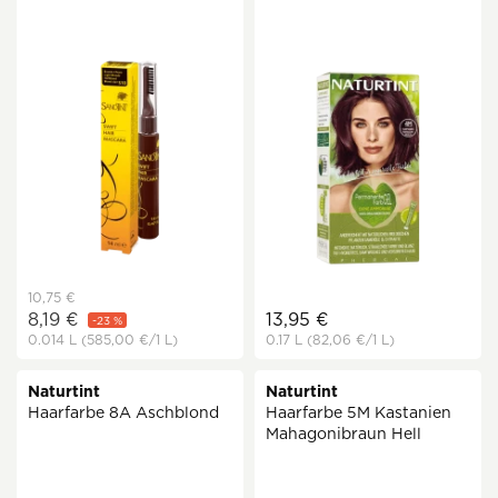
10,75 €
8,19 €
13,95 €
-23 %
0.014 L
(585,00 €
/1 L)
0.17 L
(82,06 €
/1 L)
Naturtint
Naturtint
Haarfarbe 8A Aschblond
Haarfarbe 5M Kastanien
Mahagonibraun Hell