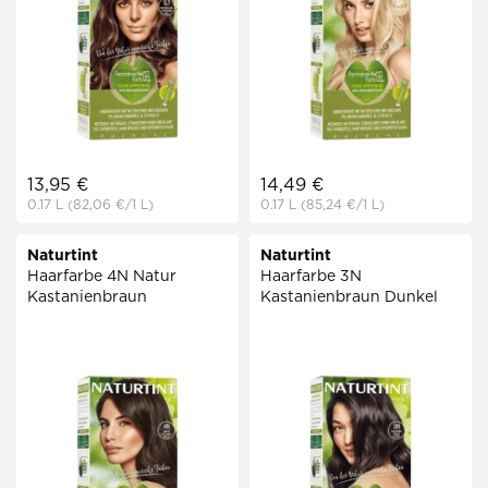
13,95 €
14,49 €
0.17 L
(82,06 €
/1 L)
0.17 L
(85,24 €
/1 L)
Naturtint
Naturtint
Haarfarbe 4N Natur
Haarfarbe 3N
Kastanienbraun
Kastanienbraun Dunkel