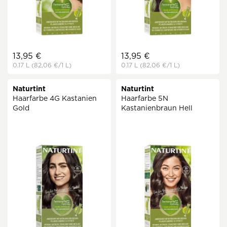
13,95 €
13,95 €
0.17 L
(82,06 €
/1 L)
0.17 L
(82,06 €
/1 L)
Naturtint
Naturtint
Haarfarbe 4G Kastanien
Haarfarbe 5N
Gold
Kastanienbraun Hell