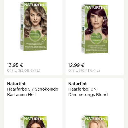
13,95 €
12,99 €
0.17 L
(82,06 €
/1 L)
0.17 L
(76,41 €
/1 L)
Naturtint
Naturtint
Haarfarbe 5.7 Schokolade
Haarfarbe 10N
Kastanien Hell
Dämmerungs Blond