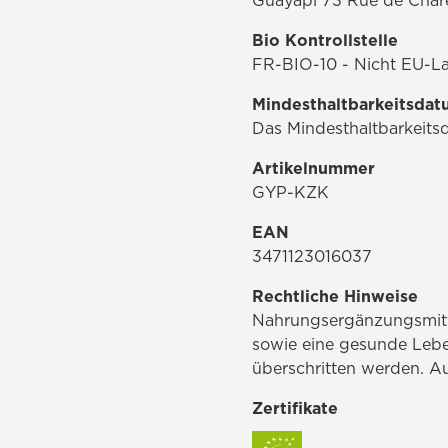
Guayapi 73 Rue de Chare
Bio Kontrollstelle
FR-BIO-10 - Nicht EU-L
Mindesthaltbarkeitsda
Das Mindesthaltbarkeitsd
Artikelnummer
GYP-KZK
EAN
3471123016037
Rechtliche Hinweise
Nahrungsergänzungsmitt
sowie eine gesunde Lebe
überschritten werden. Au
Zertifikate