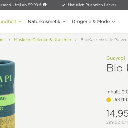
ersand -
frei ab 59,99 €
Natürlich Pflanzlich Lecker
undheit
Naturkosmetik
Drogerie & Mode
nei
Muskeln, Gelenke & Knochen
Bio Katzenkralle Pulver
Guayapi
Bio 
Inhalt:
0.
Jetzt 
14,9
299,00 €/1