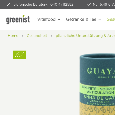
Telefonische Beratung: 040 47112582
Nur 5,49 € V
Vitalfood
Getränke & Tee
Ges
Home
Gesundheit
pflanzliche Unterstützung & Arz