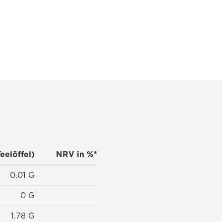
eelöffel)
NRV in %*
0.01 G
0 G
1.78 G