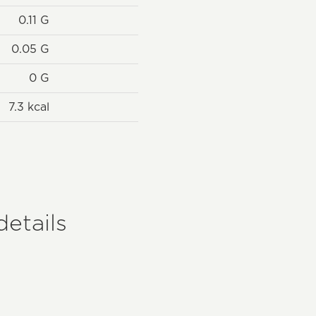
0.11 G
0.05 G
0 G
7.3 kcal
etails