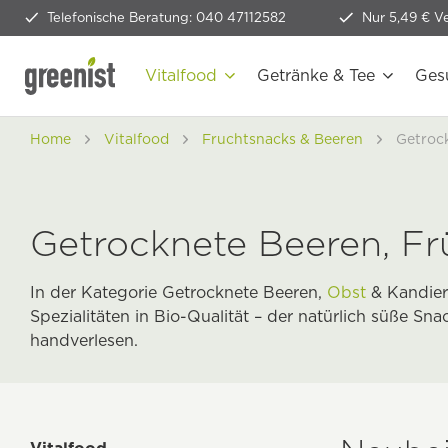
Telefonische Beratung: 040 47112582
Nur 5,49 € V
Vitalfood
Getränke & Tee
Ges
Home
Vitalfood
Fruchtsnacks & Beeren
Getrock
Getrocknete Beeren, Fr
In der Kategorie Getrocknete Beeren,
Obst
& Kandier
Spezialitäten in Bio-Qualität – der natürlich süße Sn
handverlesen.