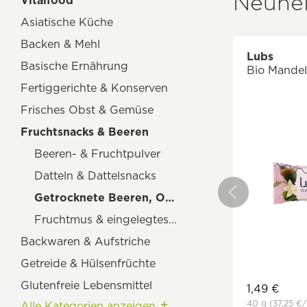
Neuhe
Vitalfood
Asiatische Küche
Backen & Mehl
Lubs
Basische Ernährung
Bio Mandel 
Fertiggerichte & Konserven
Frisches Obst & Gemüse
Fruchtsnacks & Beeren
Beeren- & Fruchtpulver
Datteln & Dattelsnacks
Getrocknete Beeren, Obst & Kandiertes
Fruchtmus & eingelegtes Obst
Backwaren & Aufstriche
Getreide & Hülsenfrüchte
Glutenfreie Lebensmittel
1,49 €
40 g
(37,25 €
/
Alle Kategorien anzeigen