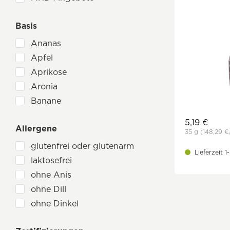
die beerenbauern
Basis
Frischesortiment
Govinda
Ananas
Holle
Apfel
Landgarten
Aprikose
Lima
Aronia
Lubs
Banane
mondona
Beeren
5,19 €
MorgenLand
Allergene
Cranberry
35 g
(148,29 €
Naturata
Erdbeere
glutenfrei oder glutenarm
Lieferzeit 
Organica
Feige
laktosefrei
Rapunzel
Früchte
ohne Anis
Share
Goji
ohne Dill
Sonnentor
Hafer
ohne Dinkel
TerraSana
Heidelbeere
ohne Eier
TS Import