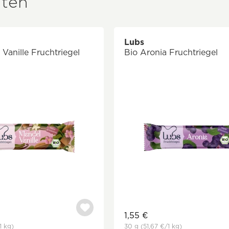
iten
Lubs
Vanille Fruchtriegel
Bio Aronia Fruchtriegel
1,55 €
1 kg)
30 g
(51,67 €
/1 kg)