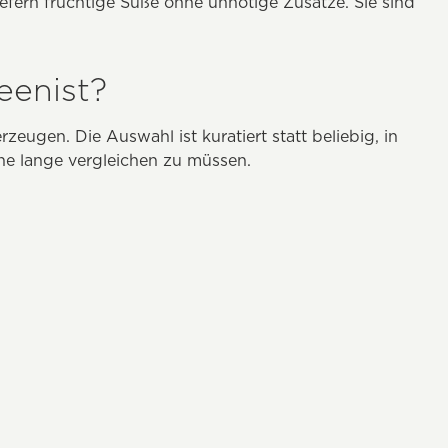
ern fruchtige Süße ohne unnötige Zusätze. Sie sind
eenist?
zeugen. Die Auswahl ist kuratiert statt beliebig, in
hne lange vergleichen zu müssen.