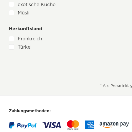
ohne Vanillin
exotische Küche
ohne Weichtiere
Müsli
ohne Weizen
Pasta
ohne Zimt
Herkunftsland
Smoothie
Frankreich
Türkei
* Alle Preise inkl
Zahlungsmethoden: