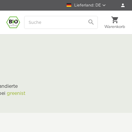
Lieferland: DE
Warenkorb
andierte
bei
greenist