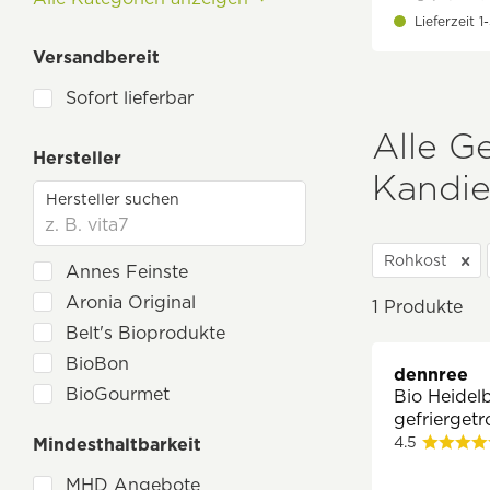
Italienisch, Pizza & Pasta
Lieferzeit 
Kräuter & Gewürze
Versandbereit
Kochbücher
Sofort lieferbar
MHD Angebote
Alle G
Müsli, Porridge & Smoothies
Hersteller
Natürlich Süßen
Kandie
Nüsse & Saaten
Öle & Essig
Rohkost
Annes Feinste
Saucen & Dips
Aronia Original
1
Produkte
Snacks, Cookies & Schoko
Belt's Bioprodukte
Geschenkideen
BioBon
dennree
Winter & Weihnachten
BioGourmet
Bio Heidel
gefriergetr
Bohlsener Mühle
4.5
Mindesthaltbarkeit
Davert
MHD Angebote
dennree