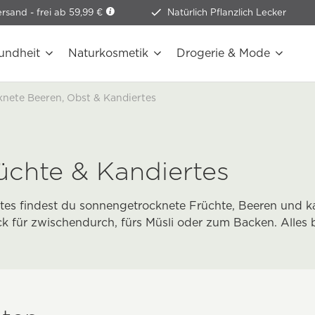
ersand -
frei ab 59,99 €
Natürlich Pflanzlich Lecker
undheit
Naturkosmetik
Drogerie & Mode
nete Beeren, Obst & Kandiertes
üchte & Kandiertes
tes findest du sonnengetrocknete Früchte, Beeren und k
ack für zwischendurch, fürs Müsli oder zum Backen. Alles 