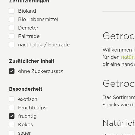
Himbeere
Zertifizierungen
ohne Erdnüsse
Vivani
Himbeeren
ohne Fenchel
Bioland
Johannisbeere
ohne Fructose
Bio Lebensmittel
Kirsche
ohne Gerste
Demeter
Getroc
Mango
ohne Glutamat
Fairtrade
Maulbeere
ohne Hafer
nachhaltig / Fairtrade
Willkommen in
Orange
ohne Haselnüsse
für den
natür
Pflaume
ohne Hefe
Zusätzlicher Inhalt
dir eine han
Physalis
ohne Hühnchenfleisch
ohne Zuckerzusatz
Preiselbeeren
ohne Kakao
Getroc
Tomate
ohne Karotte
Besonderheit
Waldbeeren
ohne Kerbel
Das Sortiment
exotisch
Zitrone
ohne Koriander
Snacks wie de
Fruchtchips
Zitronenschale
ohne Krebstiere
fruchtig
ohne Kreuzkümmel
Natürlic
Kokos
ohne Kümmel
sauer