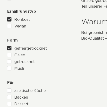
Unsere getro
ohne Liebstöckel
Superfood
Teil unserer 
ohne Lupinen
Ernährungstyp
süß
ohne Mais
Warum 
Rohkost
ohne Milch
Vegan
ohne Milcheiweiß
Bei greenist 
ohne Myrrhe
Bio-Qualität 
Form
ohne Petersilie
ohne Rindfleisch
gefriergetrocknet
ohne Roggen
Gelee
ohne Schalenfrüchte
getrocknet
ohne Schweinefleisch
Müsli
ohne Sellerie
ohne Senf
Für
ohne Sesam
asiatische Küche
ohne Soja
Backen
ohne Sulfite
Dessert