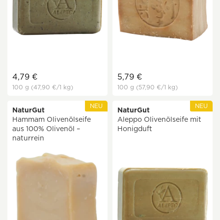
4,79 €
5,79 €
100 g
(47,90 €
/1 kg)
100 g
(57,90 €
/1 kg)
NEU
NEU
NaturGut
NaturGut
Hammam Olivenölseife
Aleppo Olivenölseife mit
aus 100% Olivenöl –
Honigduft
naturrein