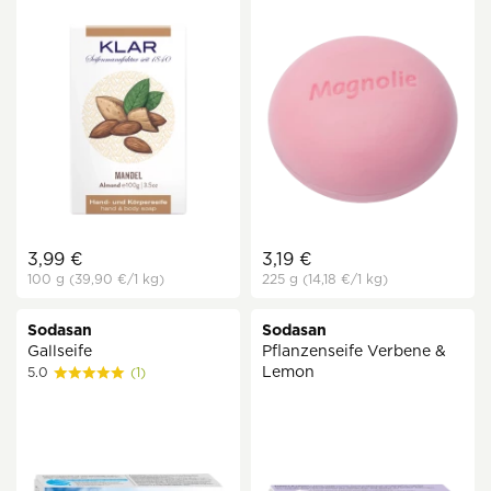
3,99 €
3,19 €
100 g
(39,90 €
/1 kg)
225 g
(14,18 €
/1 kg)
Sodasan
Sodasan
Gallseife
Pflanzenseife Verbene &
Lemon
5.0
(1)