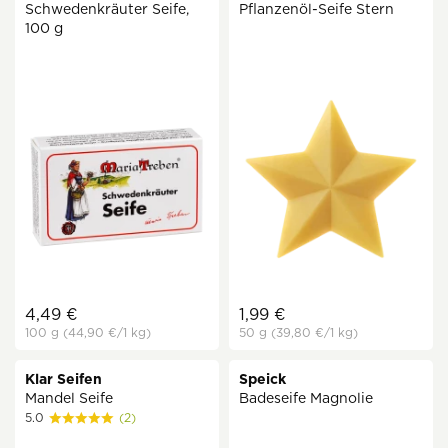
Schwedenkräuter Seife,
Pflanzenöl-Seife Stern
100 g
4,49 €
1,99 €
100 g
(44,90 €
/1 kg)
50 g
(39,80 €
/1 kg)
Klar Seifen
Speick
Mandel Seife
Badeseife Magnolie
5.0
(2)