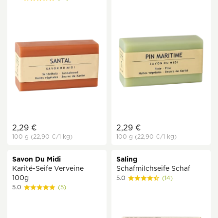
2,29 €
2,29 €
100 g
(22,90 €
/1 kg)
100 g
(22,90 €
/1 kg)
Savon Du Midi
Saling
Karité-Seife Verveine
Schafmilchseife Schaf
100g
5.0
(14)
5.0
(5)