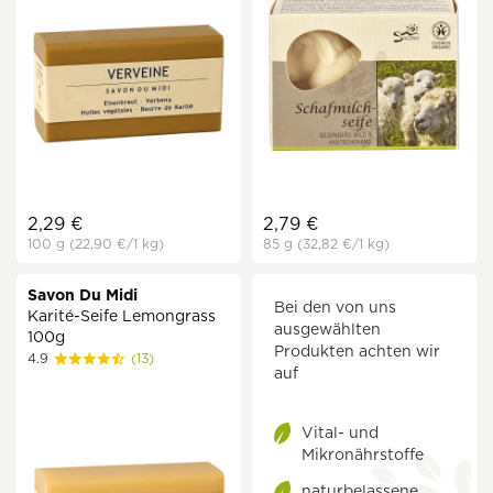
2,29 €
2,79 €
100 g
(22,90 €
/1 kg)
85 g
(32,82 €
/1 kg)
Savon Du Midi
Bei den von uns
Karité-Seife Lemongrass
ausgewählten
100g
Produkten achten wir
4.9
(13)
auf
Vital- und
Mikronährstoffe
naturbelassene