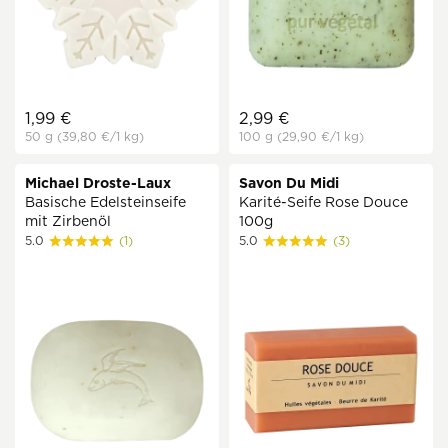
1,99 €
2,99 €
50 g
(39,80 €
/1 kg)
100 g
(29,90 €
/1 kg)
Michael Droste-Laux
Savon Du Midi
Basische Edelsteinseife
Karité-Seife Rose Douce
mit Zirbenöl
100g
5.0
(1)
5.0
(3)