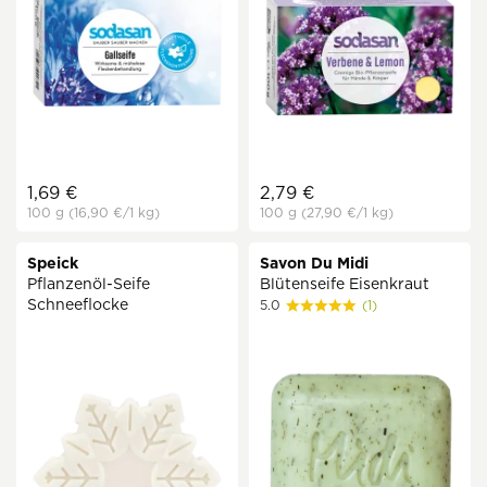
1,69 €
2,79 €
100 g
(16,90 €
/1 kg)
100 g
(27,90 €
/1 kg)
Speick
Savon Du Midi
Pflanzenöl-Seife
Blütenseife Eisenkraut
Schneeflocke
5.0
(1)