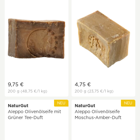
9,75 €
4,75 €
200 g
(48,75 €
/1 kg)
200 g
(23,75 €
/1 kg)
NEU
NEU
NaturGut
NaturGut
Aleppo Olivenölseife mit
Aleppo Olivenölseife
Grüner Tee-Duft
Moschus-Amber-Duft