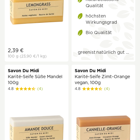
Qualität
höchsten
Wirkungsgrad
Bio Qualität
2,39 €
greenist
natürlich gut …
100 g
(23,90 €
/1 kg)
Savon Du Midi
Savon Du Midi
Karité-Seife Süße Mandel
Karité-Seife Zimt-Orange
100g
vegan, 100g
4.8
(4)
4.8
(4)