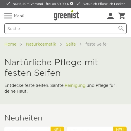
Nur 5,49 € Versand -
frei ab 59,99 €
Natürlich Pflanzlich Lecker
Menü
Home
Naturkosmetik
Seife
feste Seife
Nartürliche Pflege mit
festen Seifen
Entdecke feste Seifen. Sanfte
Reinigung
und Pflege für
deine Haut.
Neuheiten
NEU
NEU