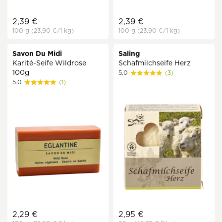
2,39 €
2,39 €
100 g
(23,90 €
/1 kg)
100 g
(23,90 €
/1 kg)
Savon Du Midi
Saling
Karité-Seife Wildrose
Schafmilchseife Herz
100g
5.0
(3)
5.0
(1)
2,29 €
2,95 €