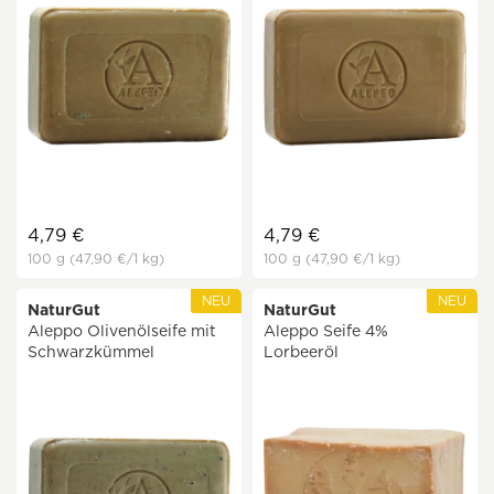
4,79 €
4,79 €
100 g
(47,90 €
/1 kg)
100 g
(47,90 €
/1 kg)
NEU
NEU
NaturGut
NaturGut
Aleppo Olivenölseife mit
Aleppo Seife 4%
Schwarzkümmel
Lorbeeröl