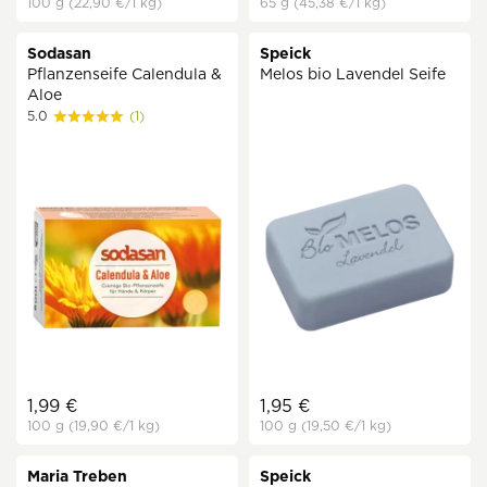
100 g
(22,90 €
/1 kg)
65 g
(45,38 €
/1 kg)
Sodasan
Speick
Pflanzenseife Calendula &
Melos bio Lavendel Seife
Aloe
5.0
(1)
1,99 €
1,95 €
100 g
(19,90 €
/1 kg)
100 g
(19,50 €
/1 kg)
Maria Treben
Speick