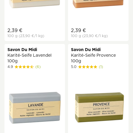
2,39 €
2,39 €
100 g
(23,90 €
/1 kg)
100 g
(23,90 €
/1 kg)
Savon Du Midi
Savon Du Midi
Karité-Seife Lavendel
Karité-Seife Provence
100g
100g
4.9
(6)
5.0
(1)