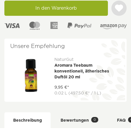
In den Warenkorb
Unsere Empfehlung
NaturGut
Aromara Teebaum
konventionell, ätherisches
Duftöl 20 ml
9,95 €*
0.02 L
(497,50 €* / 1 L)
0
Beschreibung
Bewertungen
FAQ