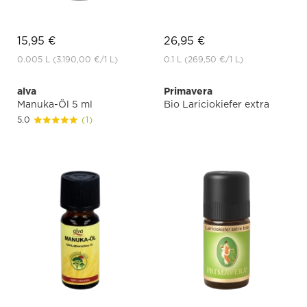
15,95 €
26,95 €
0.005 L
(3.190,00 €
/1 L)
0.1 L
(269,50 €
/1 L)
alva
Primavera
Manuka-Öl 5 ml
Bio Lariciokiefer extra
5.0
(1)