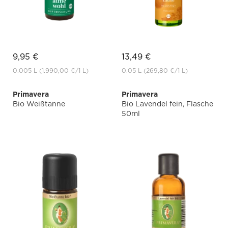
9,95 €
13,49 €
0.005 L
(1.990,00 €
/1 L)
0.05 L
(269,80 €
/1 L)
Primavera
Primavera
Bio Weißtanne
Bio Lavendel fein, Flasche
50ml