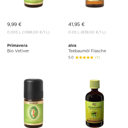
9,99 €
41,95 €
0.005 L
(1.998,00 €
/1 L)
0.05 L
(839,00 €
/1 L)
Primavera
alva
Bio Vetiver
Teebaumöl Flasche
5.0
(1)