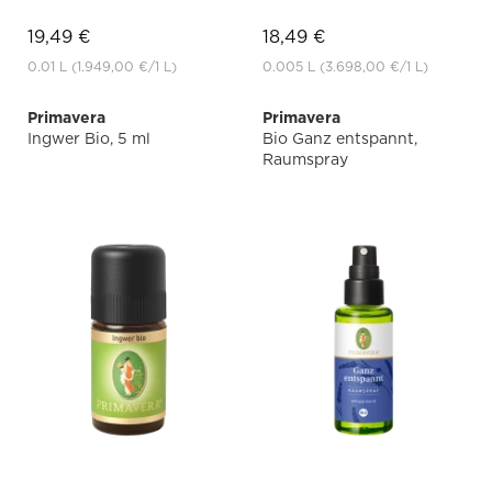
19,49 €
18,49 €
0.01 L
(1.949,00 €
/1 L)
0.005 L
(3.698,00 €
/1 L)
Primavera
Primavera
Ingwer Bio, 5 ml
Bio Ganz entspannt,
Raumspray