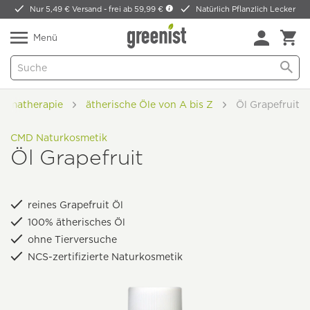
Nur 5,49 € Versand -
frei ab 59,99 €
Natürlich Pflanzlich Lecker
Menü
romatherapie
ätherische Öle von A bis Z
Öl Grapefruit
CMD Naturkosmetik
Öl Grapefruit
reines Grapefruit Öl
100% ätherisches Öl
ohne Tierversuche
NCS-zertifizierte Naturkosmetik