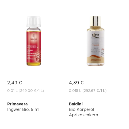
2,49 €
4,39 €
0.01 L
(249,00 €
/1 L)
0.015 L
(292,67 €
/1 L)
Primavera
Baldini
Ingwer Bio, 5 ml
Bio Körperöl
Aprikosenkern