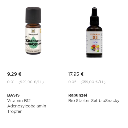
9,29 €
17,95 €
0.01 L
(929,00 €
/1 L)
0.05 L
(359,00 €
/1 L)
BASIS
Rapunzel
Vitamin B12
Bio Starter Set bioSnacky
Adenosylcobalamin
Tropfen