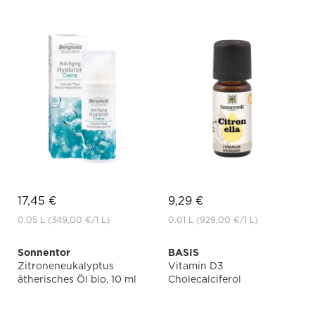
17,45 €
9,29 €
0.05 L
(349,00 €
/1 L)
0.01 L
(929,00 €
/1 L)
Sonnentor
BASIS
Zitroneneukalyptus
Vitamin D3
ätherisches Öl bio, 10 ml
Cholecalciferol