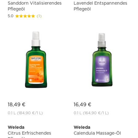
Sanddorn Vitalisierendes
Lavendel Entspannendes
Pflegeöl
Pflegeöl
5.0
(1)
18,49 €
16,49 €
0.1 L
(184,90 €
/1 L)
0.1 L
(164,90 €
/1 L)
Weleda
Weleda
Citrus Erfrischendes
Calendula Massage-Öl