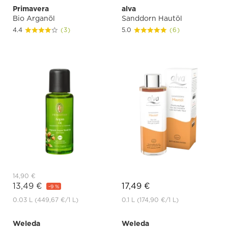
Primavera
alva
Bio Arganöl
Sanddorn Hautöl
4.4
(3)
5.0
(6)
14,90 €
13,49 €
17,49 €
-9 %
0.03 L
(449,67 €
/1 L)
0.1 L
(174,90 €
/1 L)
Weleda
Weleda