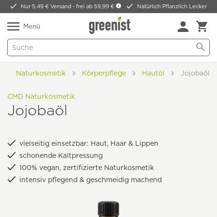
Nur 5,49 € Versand -
frei ab 59,99 €
Natürlich Pflanzlich Lecker
Menü
Naturkosmetik
Körperpflege
Hautöl
Jojobaöl
CMD Naturkosmetik
Jojobaöl
vielseitig einsetzbar: Haut, Haar & Lippen
schonende Kaltpressung
100% vegan, zertifizierte Naturkosmetik
intensiv pflegend & geschmeidig machend