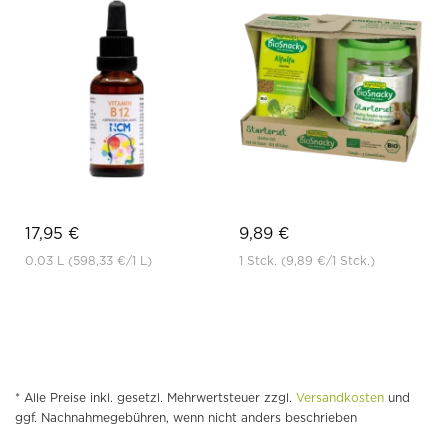
17,95 €
9,89 €
0.03 L
(598,33 €
/1 L)
1 Stck.
(9,89 €
/1 Stck.)
* Alle Preise inkl. gesetzl. Mehrwertsteuer zzgl.
Versandkosten
und
ggf. Nachnahmegebühren, wenn nicht anders beschrieben