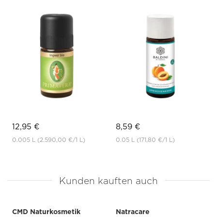
12,95 €
8,59 €
0.005 L
(2.590,00 €
/1 L)
0.05 L
(171,80 €
/1 L)
Kunden kauften auch
CMD Naturkosmetik
Natracare