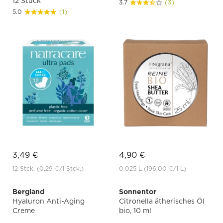
12 Stück
3.7
(3)
5.0
(1)
3,49 €
4,90 €
12 Stck.
(0,29 €
/1 Stck.)
0.025 L
(196,00 €
/1 L)
Bergland
Sonnentor
Hyaluron Anti-Aging
Citronella ätherisches Öl
Creme
bio, 10 ml