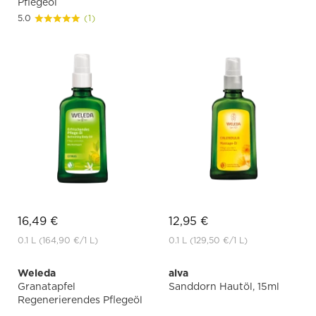
Pflegeöl
5.0
(1)
16,49 €
12,95 €
0.1 L
(164,90 €
/1 L)
0.1 L
(129,50 €
/1 L)
Weleda
alva
Granatapfel
Sanddorn Hautöl, 15ml
Regenerierendes Pflegeöl