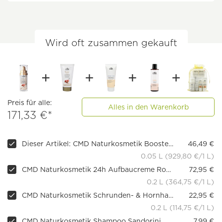
Wird oft zusammen gekauft
Preis für alle:
Alles in den Warenkorb
171,33 €*
Dieser Artikel: CMD Naturkosmetik Booster Royale Essence, 50ml
46,49 €
0.05 L (929,80 €/1 L)
CMD Naturkosmetik 24h Aufbaucreme Royale Essence, 150ml
72,95 €
0.2 L (364,75 €/1 L)
CMD Naturkosmetik Schrunden- & Hornhautcreme Teebaumöl, 200ml
22,95 €
0.2 L (114,75 €/1 L)
CMD Naturkosmetik Shampoo Sandorini
7,99 €