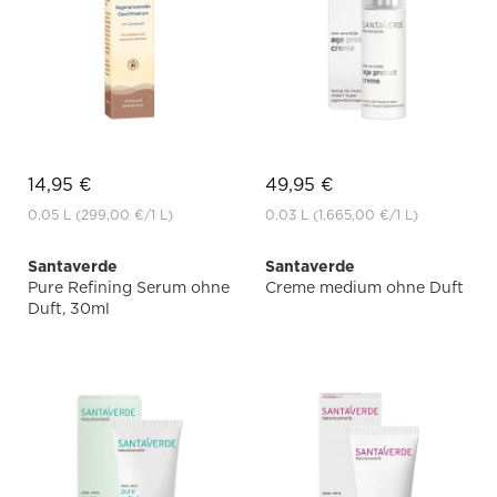
14,95 €
49,95 €
0.05 L
(299,00 €
/1 L)
0.03 L
(1.665,00 €
/1 L)
Santaverde
Santaverde
Pure Refining Serum ohne
Creme medium ohne Duft
Duft, 30ml