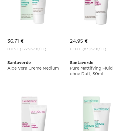
36,71 €
24,95 €
0.03 L
(1.223,67 €
/1 L)
0.03 L
(831,67 €
/1 L)
Santaverde
Santaverde
Aloe Vera Creme Medium
Pure Mattifying Fluid
ohne Duft, 30ml