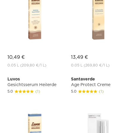
10,49 €
13,49 €
0.05 L
(209,80 €
/1 L)
0.05 L
(269,80 €
/1 L)
Luvos
Santaverde
Gesichtsserum Heilerde
Age Protect Creme
5.0
(1)
5.0
(1)