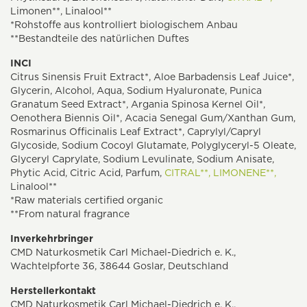
Limonen**, Linalool**
*Rohstoffe aus kontrolliert biologischem Anbau
**Bestandteile des natürlichen Duftes
INCI
Citrus Sinensis Fruit Extract*, Aloe Barbadensis Leaf Juice*,
Glycerin, Alcohol, Aqua, Sodium Hyaluronate, Punica
Granatum Seed Extract*, Argania Spinosa Kernel Oil*,
Oenothera Biennis Oil*, Acacia Senegal Gum/Xanthan Gum,
Rosmarinus Officinalis Leaf Extract*, Caprylyl/Capryl
Glycoside, Sodium Cocoyl Glutamate, Polyglyceryl-5 Oleate,
Glyceryl Caprylate, Sodium Levulinate, Sodium Anisate,
Phytic Acid, Citric Acid, Parfum,
CITRAL**,
LIMONENE**,
Linalool**
*Raw materials certified organic
**From natural fragrance
Inverkehrbringer
CMD Naturkosmetik Carl Michael-Diedrich e. K.,
Wachtelpforte 36, 38644 Goslar, Deutschland
Herstellerkontakt
CMD Naturkosmetik Carl Michael-Diedrich e. K.,