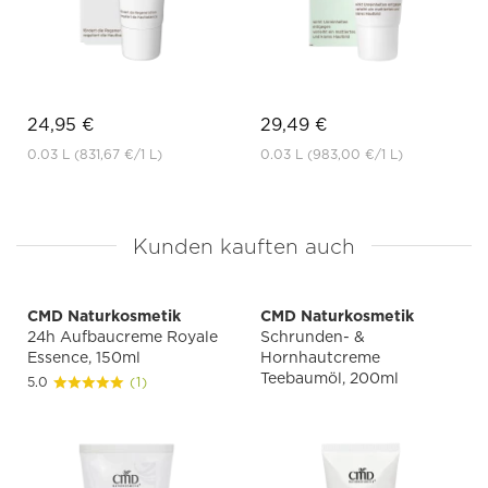
24,95 €
29,49 €
0.03 L
(831,67 €
/1 L)
0.03 L
(983,00 €
/1 L)
Kunden kauften auch
CMD Naturkosmetik
CMD Naturkosmetik
24h Aufbaucreme Royale
Schrunden- &
Essence, 150ml
Hornhautcreme
Teebaumöl, 200ml
5.0
(1)