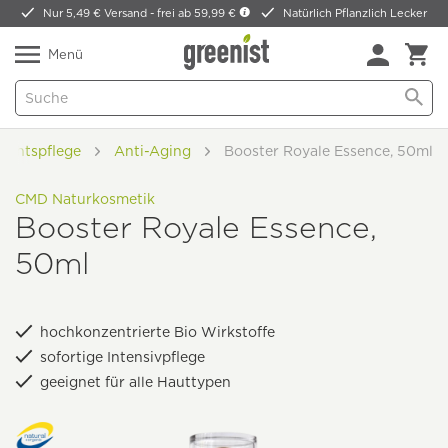
Nur 5,49 € Versand -
frei ab 59,99 €
Natürlich Pflanzlich Lecker
Menü
sichtspflege
Anti-Aging
Booster Royale Essence, 50ml
CMD Naturkosmetik
Booster Royale Essence,
50ml
hochkonzentrierte Bio Wirkstoffe
sofortige Intensivpflege
geeignet für alle Hauttypen