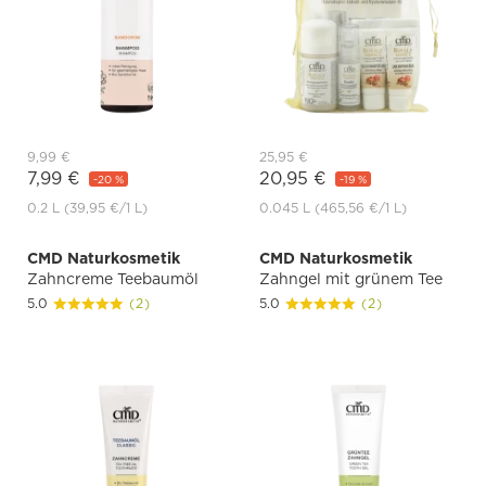
9,99 €
25,95 €
7,99 €
20,95 €
-20 %
-19 %
0.2 L
(39,95 €
/1 L)
0.045 L
(465,56 €
/1 L)
CMD Naturkosmetik
CMD Naturkosmetik
Zahncreme Teebaumöl
Zahngel mit grünem Tee
5.0
(2)
5.0
(2)