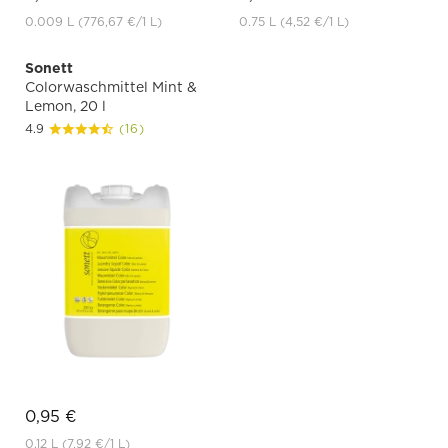
0.009 L
(776,67 €
/1 L)
0.75 L
(4,52 €
/1 L)
Sonett
Colorwaschmittel Mint &
Lemon, 20 l
4.9
(16)
0,95 €
0.12 L
(7,92 €
/1 L)