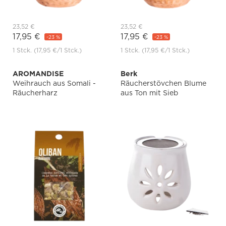
23,52 €
23,52 €
17,95 €
17,95 €
-23 %
-23 %
1 Stck.
(17,95 €
/1 Stck.)
1 Stck.
(17,95 €
/1 Stck.)
AROMANDISE
Berk
Weihrauch aus Somali -
Räucherstövchen Blume
Räucherharz
aus Ton mit Sieb