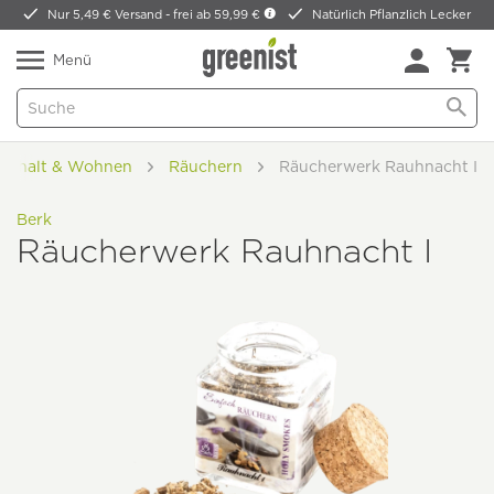
Nur 5,49 € Versand -
frei ab 59,99 €
Natürlich Pflanzlich Lecker
Menü
ushalt & Wohnen
Räuchern
Räucherwerk Rauhnacht I
Berk
Räucherwerk Rauhnacht I