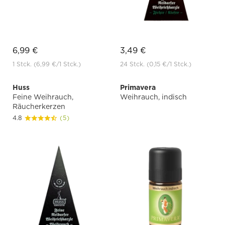
6,99 €
3,49 €
1 Stck.
(6,99 €
/1 Stck.)
24 Stck.
(0,15 €
/1 Stck.)
Huss
Primavera
Feine Weihrauch,
Weihrauch, indisch
Räucherkerzen
4.8
(5)