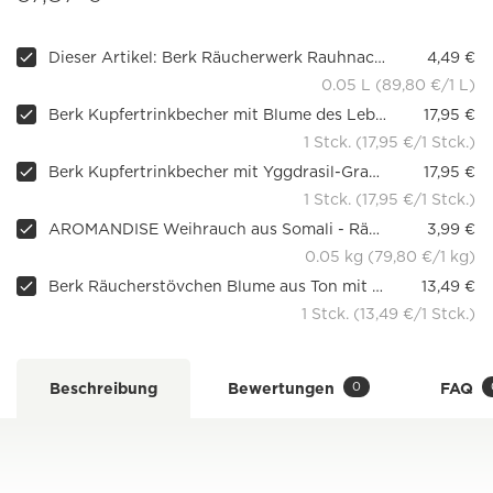
Dieser Artikel: Berk Räucherwerk Rauhnacht I
4,49 €
0.05 L (89,80 €/1 L)
Berk Kupfertrinkbecher mit Blume des Lebens-Gravur, 0,45 l
17,95 €
1 Stck. (17,95 €/1 Stck.)
Berk Kupfertrinkbecher mit Yggdrasil-Gravur, 0,45 l
17,95 €
1 Stck. (17,95 €/1 Stck.)
AROMANDISE Weihrauch aus Somali - Räucherharz
3,99 €
0.05 kg (79,80 €/1 kg)
Berk Räucherstövchen Blume aus Ton mit Sieb
13,49 €
1 Stck. (13,49 €/1 Stck.)
0
Beschreibung
Bewertungen
FAQ