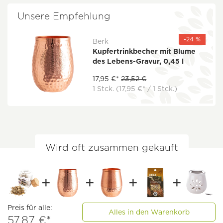
Unsere Empfehlung
-24 %
Berk
Kupfertrinkbecher mit Blume
des Lebens-Gravur, 0,45 l
17,95 €*
23,52 €
1 Stck.
(17,95 €* / 1 Stck.)
Wird oft zusammen gekauft
Preis für alle:
Alles in den Warenkorb
57,87 €*