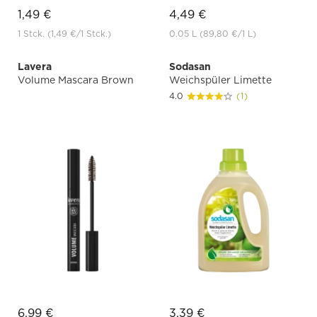
1,49 €
4,49 €
1 Stck.
(1,49 €
/1 Stck.)
0.05 L
(89,80 €
/1 L)
Lavera
Sodasan
Volume Mascara Brown
Weichspüler Limette
4.0
(1)
6,99 €
3,39 €