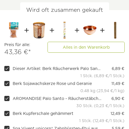
Wird oft zusammen gekauft
Preis für alle:
Alles in den Warenkorb
43,36 €*
Dieser Artikel: Berk Räucherwerk Palo Santo Räucherkegel
6,89 €
1 Stck. (6,89 €/1 Stck.)
Berk Sojawachskerze Rose und Geranie
11,49 €
0.48 kg (23,94 €/1 kg)
AROMANDISE Palo Santo - Räucherstäbchen
6,90 €
30 Stck. (0,23 €/1 Stck.)
Berk Kupferschale gehämmert
12,49 €
1 Stck. (12,49 €/1 Stck.)
Spa Vivent unicorn® Zahnbürsten-Etui aus Bambus
5,59 €