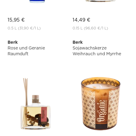
15,95 €
14,49 €
0.5 L
(31,90 €
/1 L)
0.15 L
(96,60 €
/1 L)
Berk
Berk
Rose und Geranie
Sojawachskerze
Raumduft
Weihrauch und Myrrhe