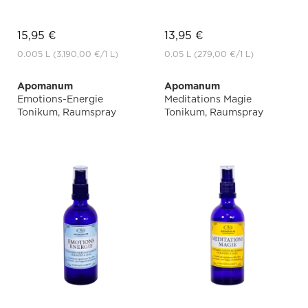
15,95 €
13,95 €
0.005 L
(3.190,00 €
/1 L)
0.05 L
(279,00 €
/1 L)
Apomanum
Apomanum
Emotions-Energie
Meditations Magie
Tonikum, Raumspray
Tonikum, Raumspray