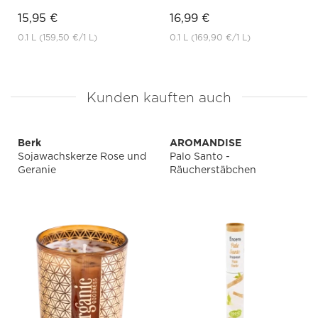
15,95 €
16,99 €
0.1 L
(159,50 €
/1 L)
0.1 L
(169,90 €
/1 L)
Kunden kauften auch
Berk
AROMANDISE
Sojawachskerze Rose und
Palo Santo -
Geranie
Räucherstäbchen