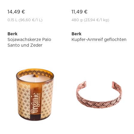
14,49 €
11,49 €
0.15 L
(96,60 €
/1 L)
480 g
(23,94 €
/1 kg)
Berk
Berk
Sojawachskerze Palo
Kupfer-Armreif geflochten
Santo und Zeder