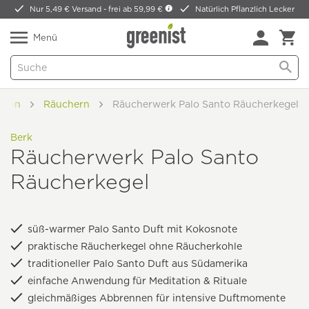
Nur 5,49 € Versand -
frei ab 59,99 €
Natürlich Pflanzlich Lecker
Menü
hnen
Räuchern
Räucherwerk Palo Santo Räucherkegel
Berk
Räucherwerk Palo Santo
Räucherkegel
süß-warmer Palo Santo Duft mit Kokosnote
praktische Räucherkegel ohne Räucherkohle
traditioneller Palo Santo Duft aus Südamerika
einfache Anwendung für Meditation & Rituale
gleichmäßiges Abbrennen für intensive Duftmomente