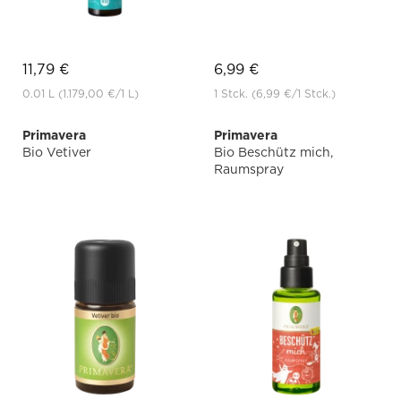
11,79 €
6,99 €
0.01 L
(1.179,00 €
/1 L)
1 Stck.
(6,99 €
/1 Stck.)
Primavera
Primavera
Bio Vetiver
Bio Beschütz mich,
Raumspray