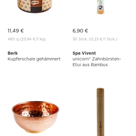
11,49 €
6,90 €
480 g
(23,94 €
/1 kg)
30 Stck.
(0,23 €
/1 Stck.)
Berk
Spa Vivent
Kupferschale gehämmert
unicorn® Zahnbürsten-
Etui aus Bambus