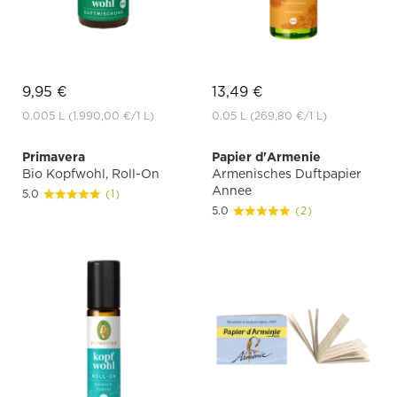
9,95 €
13,49 €
0.005 L
(1.990,00 €
/1 L)
0.05 L
(269,80 €
/1 L)
Primavera
Papier d'Armenie
Bio Kopfwohl, Roll-On
Armenisches Duftpapier
Annee
5.0
(1)
5.0
(2)