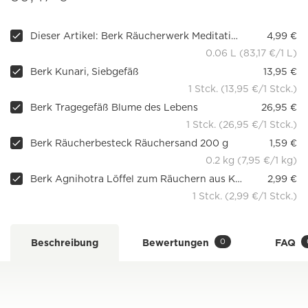
Dieser Artikel: Berk Räucherwerk Meditation
4,99 €
0.06 L (83,17 €/1 L)
Berk Kunari, Siebgefäß
13,95 €
1 Stck. (13,95 €/1 Stck.)
Berk Tragegefäß Blume des Lebens
26,95 €
1 Stck. (26,95 €/1 Stck.)
Berk Räucherbesteck Räuchersand 200 g
1,59 €
0.2 kg (7,95 €/1 kg)
Berk Agnihotra Löffel zum Räuchern aus Kupfer, klein
2,99 €
1 Stck. (2,99 €/1 Stck.)
0
Beschreibung
Bewertungen
FAQ