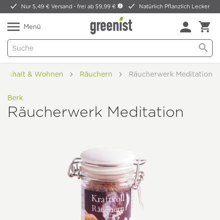
Nur 5,49 € Versand -
frei ab 59,99 €
Natürlich Pflanzlich Lecker
Menü
aushalt & Wohnen
Räuchern
Räucherwerk Meditation
Berk
Räucherwerk Meditation