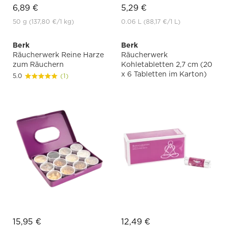
6,89 €
5,29 €
50 g
(137,80 €
/1 kg)
0.06 L
(88,17 €
/1 L)
Berk
Berk
Räucherwerk Reine Harze
Räucherwerk
zum Räuchern
Kohletabletten 2,7 cm (20
x 6 Tabletten im Karton)
5.0
(1)
15,95 €
12,49 €