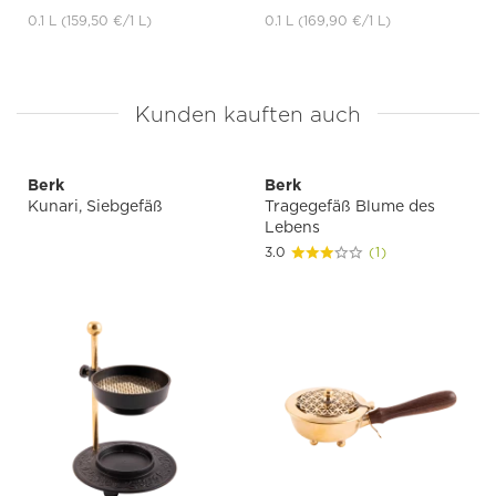
0.1 L
(159,50 €
/1 L)
0.1 L
(169,90 €
/1 L)
Kunden kauften auch
Berk
Berk
Kunari, Siebgefäß
Tragegefäß Blume des
Lebens
3.0
(1)