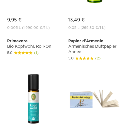
9,95 €
13,49 €
0.005 L
(1.990,00 €
/1 L)
0.05 L
(269,80 €
/1 L)
Primavera
Papier d'Armenie
Bio Kopfwohl, Roll-On
Armenisches Duftpapier
Annee
5.0
(1)
5.0
(2)