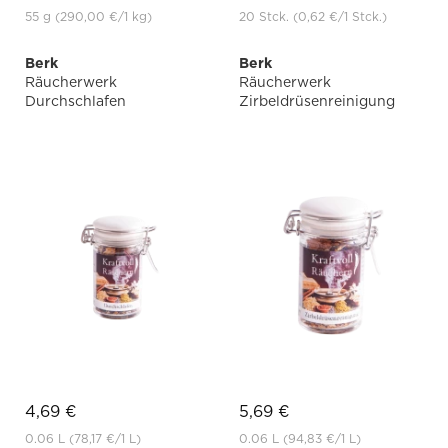
55 g
(290,00 €
/1 kg)
20 Stck.
(0,62 €
/1 Stck.)
Berk
Berk
Räucherwerk
Räucherwerk
Durchschlafen
Zirbeldrüsenreinigung
4,69 €
5,69 €
0.06 L
(78,17 €
/1 L)
0.06 L
(94,83 €
/1 L)