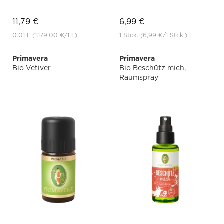
11,79 €
6,99 €
0.01 L
(1.179,00 €
/1 L)
1 Stck.
(6,99 €
/1 Stck.)
Primavera
Primavera
Bio Vetiver
Bio Beschütz mich,
Raumspray