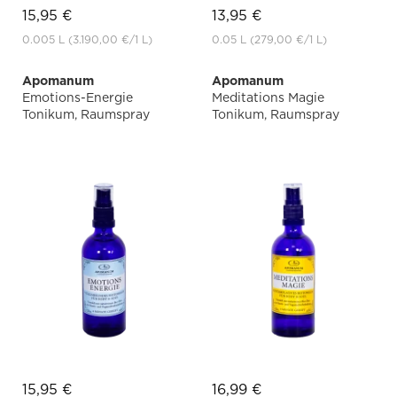
15,95 €
13,95 €
0.005 L
(3.190,00 €
/1 L)
0.05 L
(279,00 €
/1 L)
Apomanum
Apomanum
Emotions-Energie
Meditations Magie
Tonikum, Raumspray
Tonikum, Raumspray
15,95 €
16,99 €