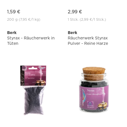
1,59 €
2,99 €
200 g
(7,95 €
/1 kg)
1 Stck.
(2,99 €
/1 Stck.)
Berk
Berk
Styrax - Räucherwerk in
Räucherwerk Styrax
Tüten
Pulver - Reine Harze