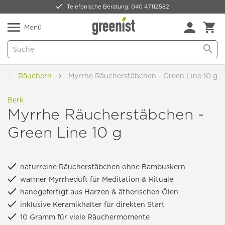
Telefonische Beratung: 040 47112582
Nur 5,49 € Versand -
frei ab 59,99 €
Natürlich Pflanzlich Lecker
Menü
n
Räuchern
Myrrhe Räucherstäbchen - Green Line 10 g
Berk
Myrrhe Räucherstäbchen -
Green Line 10 g
naturreine Räucherstäbchen ohne Bambuskern
warmer Myrrheduft für Meditation & Rituale
handgefertigt aus Harzen & ätherischen Ölen
inklusive Keramikhalter für direkten Start
10 Gramm für viele Räuchermomente