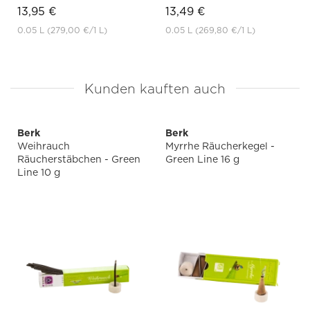
13,95 €
13,49 €
0.05 L
(279,00 €
/1 L)
0.05 L
(269,80 €
/1 L)
Kunden kauften auch
Berk
Berk
Weihrauch
Myrrhe Räucherkegel -
Räucherstäbchen - Green
Green Line 16 g
Line 10 g