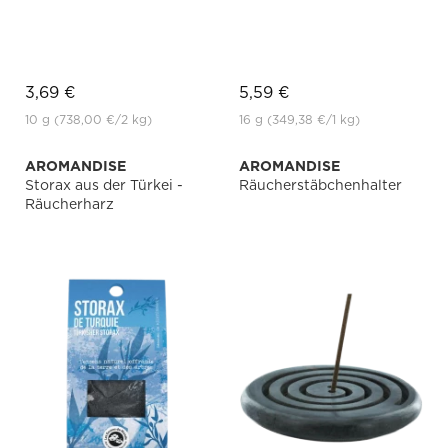
3,69 €
5,59 €
10 g
(738,00 €
/2 kg)
16 g
(349,38 €
/1 kg)
AROMANDISE
AROMANDISE
Storax aus der Türkei -
Räucherstäbchenhalter
Räucherharz