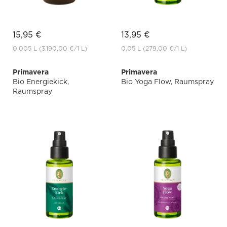
15,95 €
13,95 €
0.005 L
(3.190,00 €
/1 L)
0.05 L
(279,00 €
/1 L)
Primavera
Primavera
Bio Energiekick,
Bio Yoga Flow, Raumspray
Raumspray