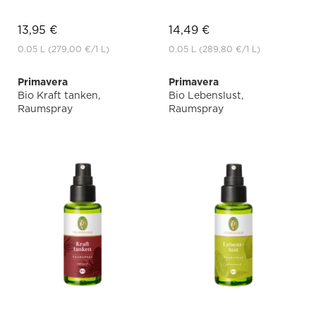
13,95 €
14,49 €
0.05 L
(279,00 €
/1 L)
0.05 L
(289,80 €
/1 L)
Primavera
Primavera
Bio Kraft tanken,
Bio Lebenslust,
Raumspray
Raumspray