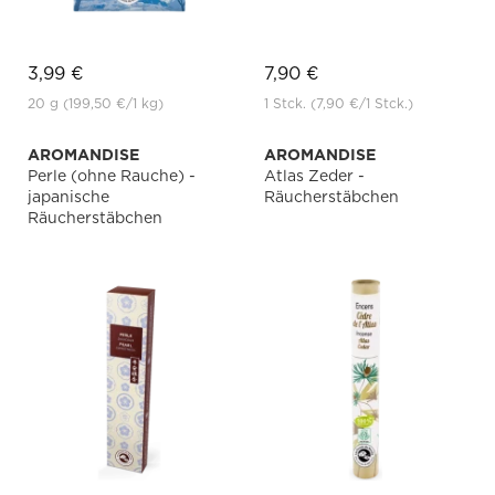
3,99 €
7,90 €
20 g
(199,50 €
/1 kg)
1 Stck.
(7,90 €
/1 Stck.)
AROMANDISE
AROMANDISE
Perle (ohne Rauche) -
Atlas Zeder -
japanische
Räucherstäbchen
Räucherstäbchen