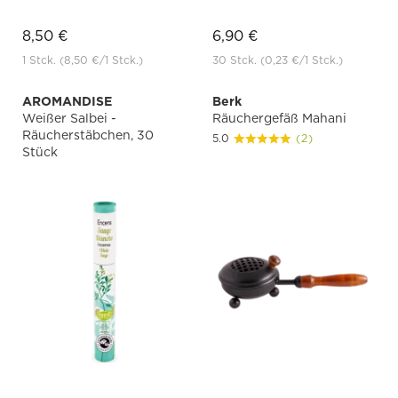
8,50 €
6,90 €
1 Stck.
(8,50 €
/1 Stck.)
30 Stck.
(0,23 €
/1 Stck.)
AROMANDISE
Berk
Weißer Salbei -
Räuchergefäß Mahani
Räucherstäbchen, 30
5.0
(2)
Stück