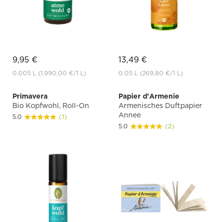
9,95 €
13,49 €
0.005 L
(1.990,00 €
/1 L)
0.05 L
(269,80 €
/1 L)
Primavera
Papier d'Armenie
Bio Kopfwohl, Roll-On
Armenisches Duftpapier
Annee
5.0
(1)
5.0
(2)