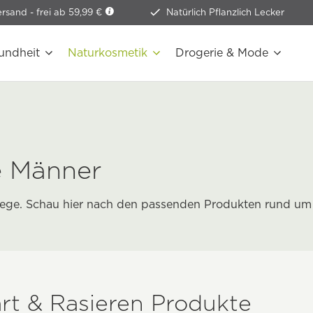
ersand -
frei ab 59,99 €
Natürlich Pflanzlich Lecker
undheit
Naturkosmetik
Drogerie & Mode
e Männer
flege. Schau hier nach den passenden Produkten rund u
art & Rasieren Produkte