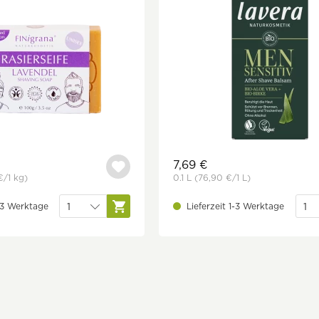
7,69 €
€
/1 kg)
0.1 L
(76,90 €
/1 L)
1-3 Werktage
Lieferzeit 1-3 Werktage