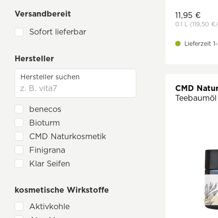
Gesicht Reinigung
Versandbereit
11,95 €
Gesicht
0.1 L
(119,50 €
Sofort lieferbar
Haarstyling
Lieferzeit 
Men Shampoo
Hersteller
Mund- & Zahnpflege
Nutricosmetics
CMD Natur
Parfüm & Düfte
Teebaumöl 
benecos
Seife
Bioturm
Sonnenpflege
CMD Naturkosmetik
Geschenksets Naturkosmetik
Finigrana
Klar Seifen
Lamazuna
kosmetische Wirkstoffe
Lavera
Mylily
Aktivkohle