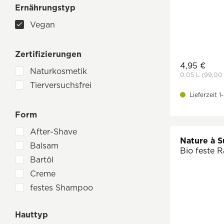
ätherische Öle
Ernährungstyp
Vegan
Zertifizierungen
4,95 €
Naturkosmetik
0.05 L
(99,00
Tierversuchsfrei
Lieferzeit 
Form
After-Shave
Nature à S
Balsam
Bio feste R
Bartöl
Creme
festes Shampoo
Lotion
Hauttyp
Rasiercreme