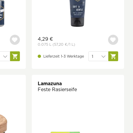
4,29 €
0.075 L
(57,20 €
/1 L)
Lieferzeit 1-3 Werktage
Lamazuna
Feste Rasierseife