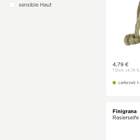
Rasierhobel
sensible Haut
Rasierseife
Rasierwasser
4,79 €
1 Stck.
(4,79 €
Lieferzeit 
Finigrana
Rasiersei