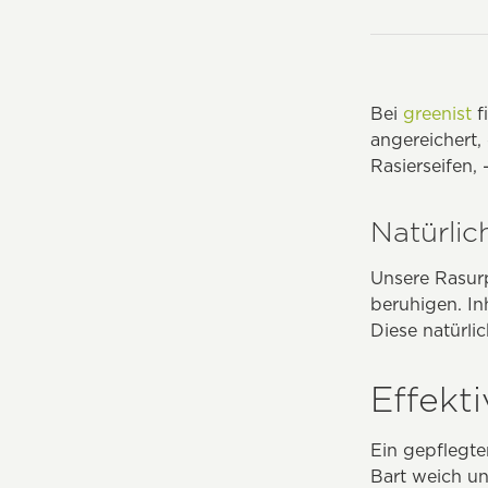
Bei
greenist
f
angereichert,
Rasierseifen,
Natürlic
Unsere Rasurp
beruhigen. In
Diese natürli
Effekt
Ein gepflegte
Bart weich un