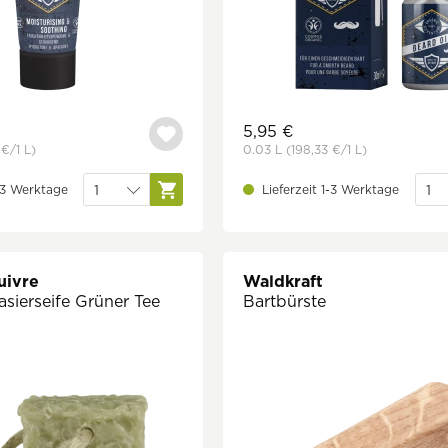
5,95 €
 €
/1 L)
0.03 L
(198,33 €
/1 L)
1-3 Werktage
Lieferzeit 1-3 Werktage
uivre
Waldkraft
asierseife Grüner Tee
Bartbürste