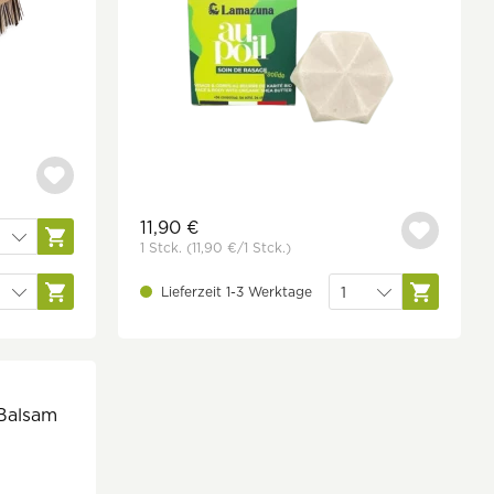
11,90 €
1 Stck.
(11,90 €
/1 Stck.)
Lieferzeit 1-3 Werktage
 Balsam