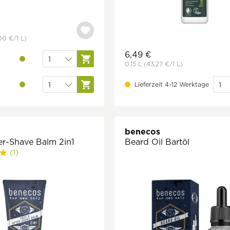
00 €
/1 L)
6,49 €
0.15 L
(43,27 €
/1 L)
Lieferzeit 4-12 Werktage
benecos
er-Shave Balm 2in1
Beard Oil Bartöl
(1)