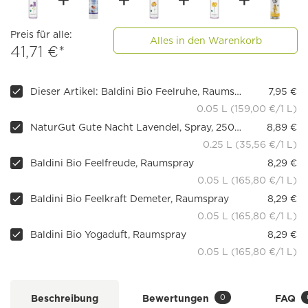
Preis für alle:
Alles in den Warenkorb
41,71 €*
Dieser Artikel: Baldini Bio Feelruhe, Raumspray
7,95 €
0.05 L (159,00 €/1 L)
NaturGut Gute Nacht Lavendel, Spray, 250ml
8,89 €
0.25 L (35,56 €/1 L)
Baldini Bio Feelfreude, Raumspray
8,29 €
0.05 L (165,80 €/1 L)
Baldini Bio Feelkraft Demeter, Raumspray
8,29 €
0.05 L (165,80 €/1 L)
Baldini Bio Yogaduft, Raumspray
8,29 €
0.05 L (165,80 €/1 L)
0
Beschreibung
Bewertungen
FAQ