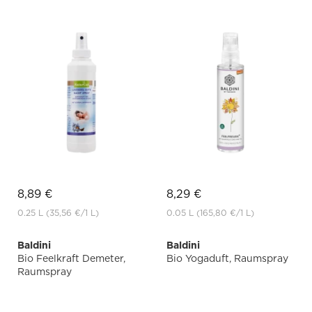
8,89 €
8,29 €
0.25 L
(35,56 €
/1 L)
0.05 L
(165,80 €
/1 L)
Baldini
Baldini
Bio Feelkraft Demeter,
Bio Yogaduft, Raumspray
Raumspray