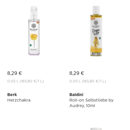
8,29 €
8,29 €
0.05 L
(165,80 €
/1 L)
0.05 L
(165,80 €
/1 L)
Berk
Baldini
Herzchakra
Roll-on Selbstliebe by
Audrey, 10ml