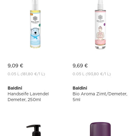
9,09 €
9,69 €
0.05 L
(181,80 €
/1 L)
0.05 L
(193,80 €
/1 L)
Baldini
Baldini
Handseife Lavendel
Bio Aroma Zimt/Demeter,
Demeter, 250ml
5ml