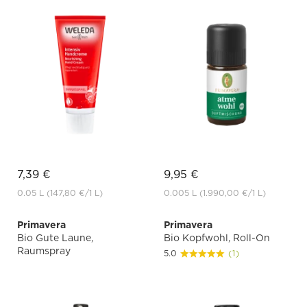
7,39 €
9,95 €
0.05 L
(147,80 €
/1 L)
0.005 L
(1.990,00 €
/1 L)
Primavera
Primavera
Bio Gute Laune,
Bio Kopfwohl, Roll-On
Raumspray
5.0
(1)