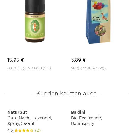
15,95 €
3,89 €
0.005 L
(3.190,00 €
/1 L)
50 g
(77,80 €
/1 kg)
Kunden kauften auch
NaturGut
Baldini
Gute Nacht Lavendel,
Bio Feelfreude,
Spray, 250ml
Raumspray
4.5
(2)