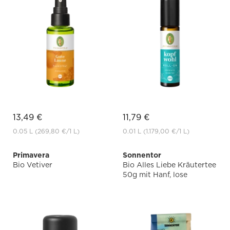
13,49 €
11,79 €
0.05 L
(269,80 €
/1 L)
0.01 L
(1.179,00 €
/1 L)
Primavera
Sonnentor
Bio Vetiver
Bio Alles Liebe Kräutertee
50g mit Hanf, lose