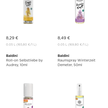
8,29 €
8,49 €
0.05 L
(165,80 €
/1 L)
0.05 L
(169,80 €
/1 L)
Baldini
Baldini
Roll-on Selbstliebe by
Raumspray Winterzeit
Audrey, 10ml
Demeter, 50ml