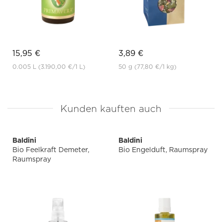
15,95 €
3,89 €
0.005 L
(3.190,00 €
/1 L)
50 g
(77,80 €
/1 kg)
Kunden kauften auch
Baldini
Baldini
Bio Feelkraft Demeter,
Bio Engelduft, Raumspray
Raumspray