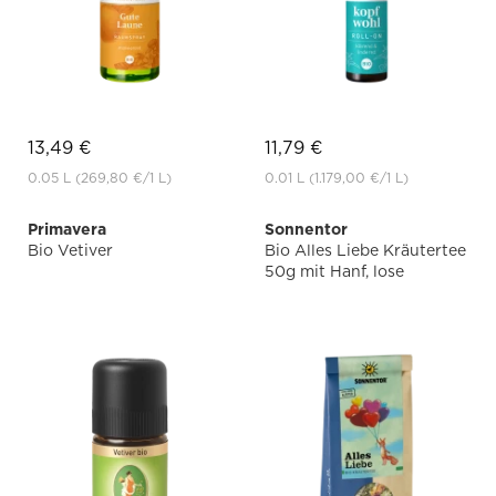
13,49 €
11,79 €
0.05 L
(269,80 €
/1 L)
0.01 L
(1.179,00 €
/1 L)
Primavera
Sonnentor
Bio Vetiver
Bio Alles Liebe Kräutertee
50g mit Hanf, lose