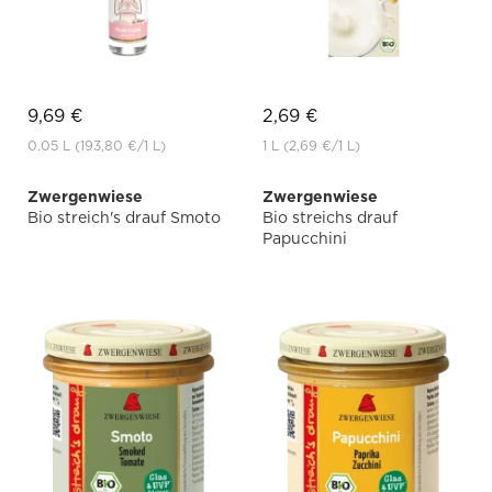
9,69 €
2,69 €
0.05 L
(193,80 €
/1 L)
1 L
(2,69 €
/1 L)
Zwergenwiese
Zwergenwiese
Bio streich's drauf Smoto
Bio streichs drauf
Papucchini