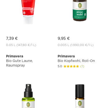
7,39 €
9,95 €
0.05 L
(147,80 €
/1 L)
0.005 L
(1.990,00 €
/1 L)
Primavera
Primavera
Bio Gute Laune,
Bio Kopfwohl, Roll-On
Raumspray
5.0
(1)