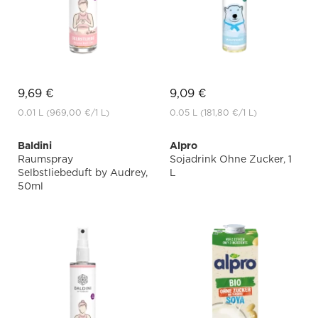
9,69 €
9,09 €
0.01 L
(969,00 €
/1 L)
0.05 L
(181,80 €
/1 L)
Baldini
Alpro
Raumspray
Sojadrink Ohne Zucker, 1
Selbstliebeduft by Audrey,
L
50ml