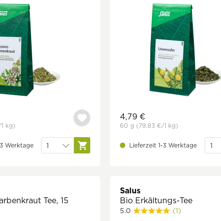
4,79 €
/1 kg)
60 g
(79,83 €
/1 kg)
1-3 Werktage
Lieferzeit 1-3 Werktage
Salus
arbenkraut Tee, 15
Bio Erkältungs-Tee
5.0
(1)