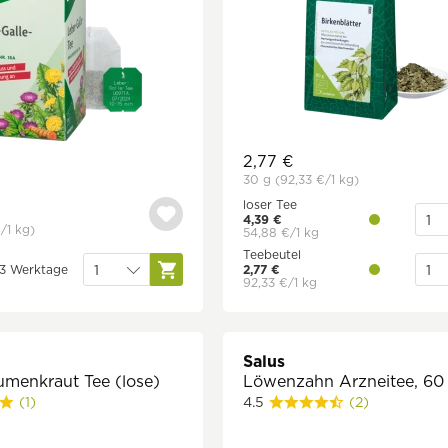
2,77 €
30 g
(92,33 €
/1 kg)
loser Tee
4,39 €
€
/1 kg)
54,88 €/1 kg
Teebeutel
1-3 Werktage
2,77 €
92,33 €/1 kg
Salus
umenkraut Tee (lose)
Löwenzahn Arzneitee, 60 
(1)
4.5
(2)