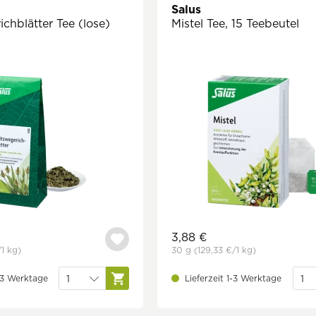
Salus
chblätter Tee (lose)
Mistel Tee, 15 Teebeutel
3,88 €
/1 kg)
30 g
(129,33 €
/1 kg)
1-3 Werktage
Lieferzeit 1-3 Werktage