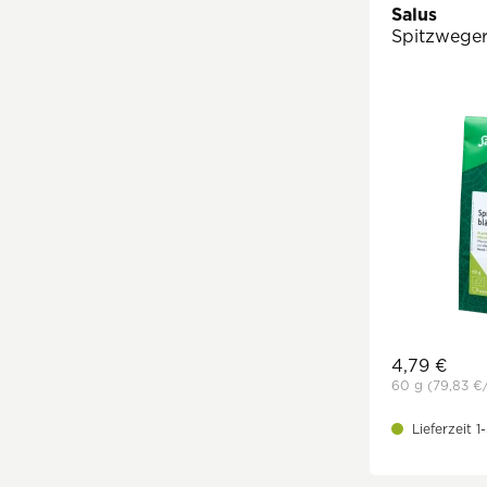
Salus
Spitzwegeri
4,79 €
60 g
(79,83 €
Lieferzeit 