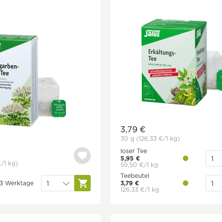
3,79 €
30 g
(126,33 €
/1 kg)
loser Tee
5,95 €
€
/1 kg)
59,50 €/1 kg
Teebeutel
1-3 Werktage
3,79 €
126,33 €/1 kg