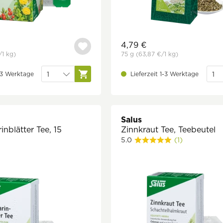
4,79 €
/1 kg)
75 g
(63,87 €
/1 kg)
1-3 Werktage
Lieferzeit 1-3 Werktage
Salus
nblätter Tee, 15
Zinnkraut Tee, Teebeutel
5.0
(1)