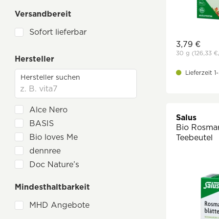
Grüner, Weißer & Schwarztee
Versandbereit
Milchalternativen & vegane Sahne
Sofort lieferbar
Säfte, Smoothies & Shots
3,79 €
Wasser
30 g
(126,33 €
Hersteller
Wein, Bier & Spirituosen
Lieferzeit 
Alce Nero
Salus
BASIS
Bio Rosmari
Bio loves Me
Teebeutel
dennree
Doc Nature’s
Salus
Mindesthaltbarkeit
Schoenenberger
MHD Angebote
SonnenMoor