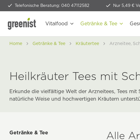
Telefonische Beratung: 040 47112582
Nur 5,49 € V
Vitalfood
Getränke & Tee
Ges
Home
Getränke & Tee
Kräutertee
Arzneitee, Sc
Heilkräuter Tees mit Sc
Erkunde die vielfältige Welt der Arzneitees, Tees mi
natürliche Weise und hochwertigen Kräutern unterst
Alle A
Getränke & Tee