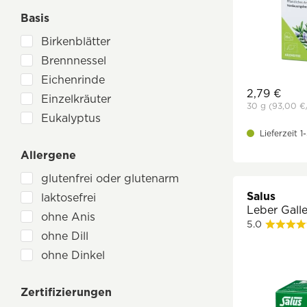
Sonnentor
Basis
Yogi Tea
Birkenblätter
Brennnessel
Eichenrinde
2,79 €
Einzelkräuter
30 g
(93,00 €
Eukalyptus
Lieferzeit 
Früchtetee
Allergene
Gewürztee
grüner Hafer
glutenfrei oder glutenarm
Ingwer
Salus
laktosefrei
Leber Galle
Kräutertee
ohne Anis
5.0
Lapacho
ohne Dill
Melisse
ohne Dinkel
Pfefferminz
ohne Eier
Salbei
Zertifizierungen
ohne Erdnüsse