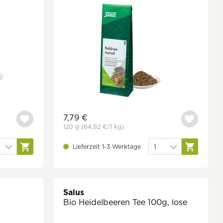
7,79 €
120 g
(64,92 €
/1 kg)
Lieferzeit 1-3 Werktage
Salus
Bio Heidelbeeren Tee 100g, lose