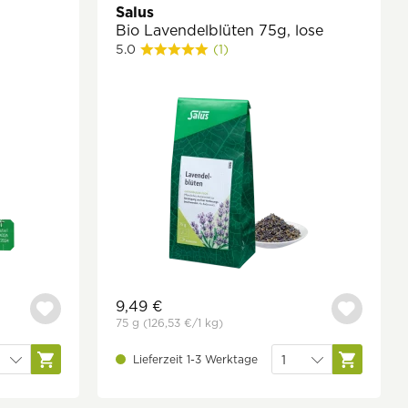
Salus
Bio Lavendelblüten 75g, lose
5.0
(1)
9,49 €
75 g
(126,53 €
/1 kg)
Lieferzeit 1-3 Werktage