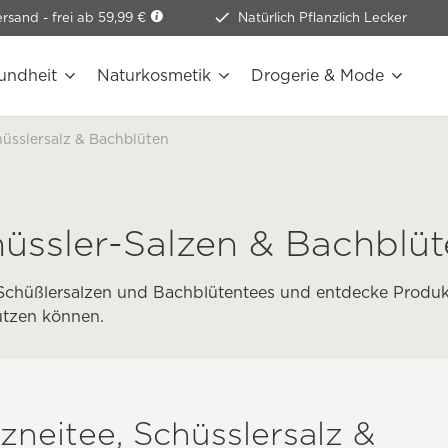
ersand -
frei ab 59,99 €
Natürlich Pflanzlich Lecker
undheit
Naturkosmetik
Drogerie & Mode
hüsslersalz & Bachblüten
hüssler-Salzen & Bachblü
t Schüßlersalzen und Bachblütentees und entdecke Produkt
ützen können.
rzneitee, Schüsslersalz &