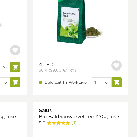
4,95 €
50 g
(99,00 €
/1 kg)
Lieferzeit 1-3 Werktage
Salus
g, lose
Bio Baldrianwurzel Tee 120g, lose
5.0
(1)