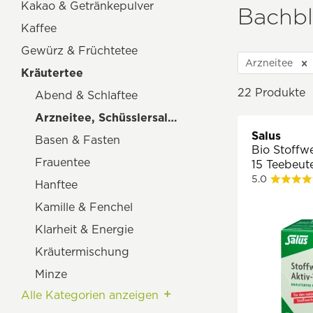
Kakao & Getränkepulver
Bachbl
Kaffee
Gewürz & Früchtetee
Arzneitee
Kräutertee
22
Produkte
Abend & Schlaftee
Arzneitee, Schüsslersalz & Bachblüten
Salus
Basen & Fasten
Bio Stoffwe
Frauentee
15 Teebeute
5.0
Hanftee
Kamille & Fenchel
Klarheit & Energie
Kräutermischung
Minze
Alle Kategorien anzeigen
Wildkräuter