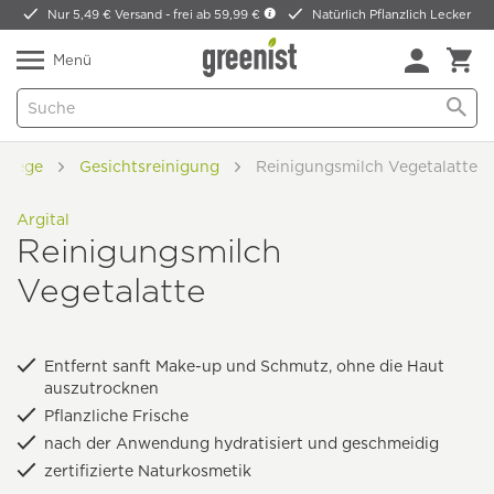
Nur 5,49 € Versand -
frei ab 59,99 €
Natürlich Pflanzlich Lecker
Menü
pflege
Gesichtsreinigung
Reinigungsmilch Vegetalatte
Argital
Reinigungsmilch
Vegetalatte
Entfernt sanft Make-up und Schmutz, ohne die Haut
auszutrocknen
Pflanzliche Frische
nach der Anwendung hydratisiert und geschmeidig
zertifizierte Naturkosmetik