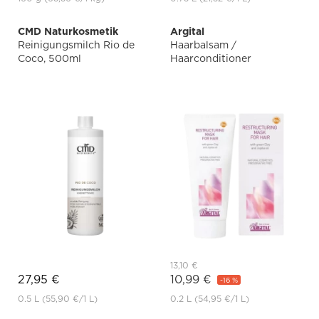
CMD Naturkosmetik
Argital
Reinigungsmilch Rio de
Haarbalsam /
Coco, 500ml
Haarconditioner
13,10 €
27,95 €
10,99 €
-16 %
0.5 L
(55,90 €
/1 L)
0.2 L
(54,95 €
/1 L)