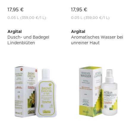
17,95 €
17,95 €
0.05 L
(359,00 €
/1 L)
0.05 L
(359,00 €
/1 L)
Argital
Argital
Dusch- und Badegel
Aromatisches Wasser bei
Lindenblüten
unreiner Haut