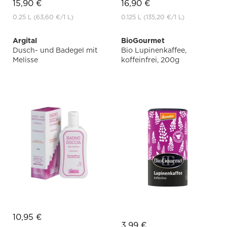
15,90 €
16,90 €
0.25 L
(63,60 €
/1 L)
0.125 L
(135,20 €
/1 L)
Argital
BioGourmet
Dusch- und Badegel mit
Bio Lupinenkaffee,
Melisse
koffeinfrei, 200g
10,95 €
3,99 €