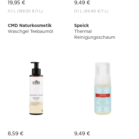
19,95 €
9,49 €
0.1 L
(199,50 €
/1 L)
0.1 L
(94,90 €
/1 L)
CMD Naturkosmetik
Speick
Waschgel Teebaumöl
Thermal
Reinigungsschaum
8,59 €
9,49 €