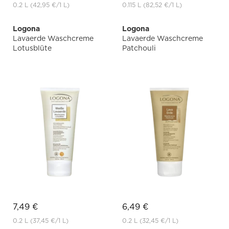
0.2 L
(42,95 €
/1 L)
0.115 L
(82,52 €
/1 L)
Logona
Logona
Lavaerde Waschcreme
Lavaerde Waschcreme
Lotusblüte
Patchouli
7,49 €
6,49 €
0.2 L
(37,45 €
/1 L)
0.2 L
(32,45 €
/1 L)