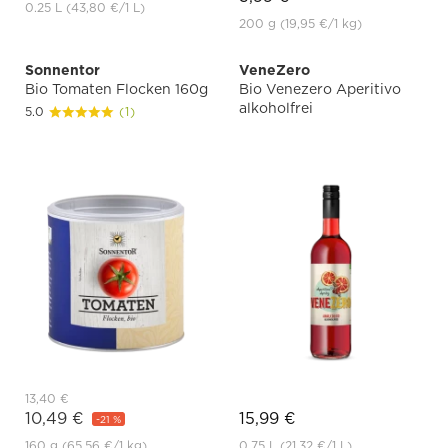
0.25 L
(43,80 €
/1 L)
200 g
(19,95 €
/1 kg)
Sonnentor
VeneZero
Bio Tomaten Flocken 160g
Bio Venezero Aperitivo
alkoholfrei
5.0
(1)
13,40 €
10,49 €
15,99 €
-21 %
160 g
(65,56 €
/1 kg)
0.75 L
(21,32 €
/1 L)