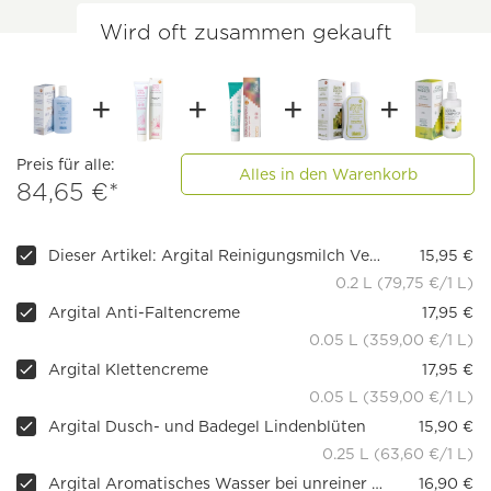
Wird oft zusammen gekauft
Preis für alle:
Alles in den Warenkorb
84,65 €*
Dieser Artikel: Argital Reinigungsmilch Vegetalatte
15,95 €
0.2 L (79,75 €/1 L)
Argital Anti-Faltencreme
17,95 €
0.05 L (359,00 €/1 L)
Argital Klettencreme
17,95 €
0.05 L (359,00 €/1 L)
Argital Dusch- und Badegel Lindenblüten
15,90 €
0.25 L (63,60 €/1 L)
Argital Aromatisches Wasser bei unreiner Haut
16,90 €