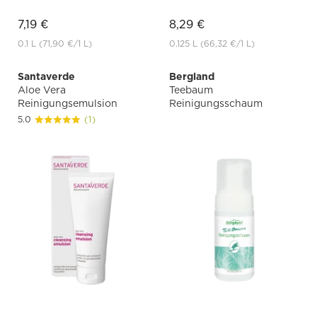
7,19 €
8,29 €
0.1 L
(71,90 €
/1 L)
0.125 L
(66,32 €
/1 L)
Santaverde
Bergland
Aloe Vera
Teebaum
Reinigungsemulsion
Reinigungsschaum
5.0
(1)