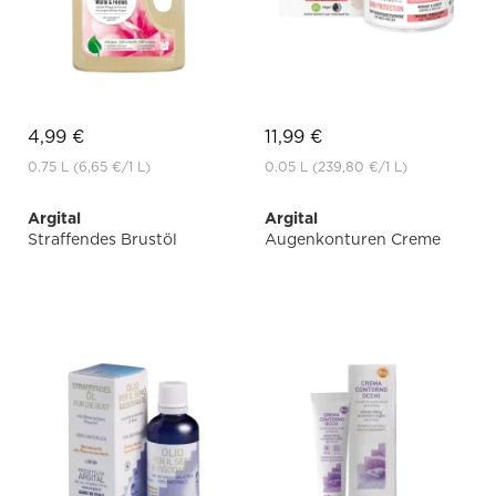
4,99 €
11,99 €
0.75 L
(6,65 €
/1 L)
0.05 L
(239,80 €
/1 L)
Argital
Argital
Straffendes Brustöl
Augenkonturen Creme