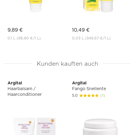
9,89 €
10,49 €
0.1 L
(98,90 €
/1 L)
0.03 L
(349,67 €
/1 L)
Kunden kauften auch
Argital
Argital
Haarbalsam /
Fango Snellente
Haarconditioner
5.0
(1)