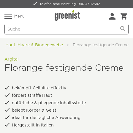
Telefonische Beratung: 040 47112582
Nur 5,49 € Versand -
frei ab 59,99 €
Natürlich Pflanzlich Lecker
Menü
Haut, Haare & Bindegewebe
Florange festigende Creme
Argital
Florange festigende Creme
bekämpft Cellulite effektiv
fördert straffe Haut
natürliche & pflegende Inhaltsstoffe
belebt Körper & Geist
ideal für die tägliche Anwendung
Hergestellt in Italien