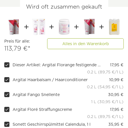
Wird oft zusammen gekauft
Preis für alle:
Alles in den Warenkorb
113,79 €*
Dieser Artikel: Argital Florange festigende Creme
17,95 €
0.2 L (89,75 €/1 L)
Argital Haarbalsam / Haarconditioner
10,99 €
0.2 L (54,95 €/1 L)
Argital Fango Snellente
30,95 €
1 L (30,95 €/1 L)
Argital Floré Straffungscreme
17,95 €
0.2 L (89,75 €/1 L)
Sonett Geschirrspülmittel Calendula, 1 l
35,95 €