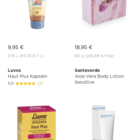
9,95 €
18,95 €
0.15 L
(66,33 €
/1 L)
80 g
(236,88 €
/1 kg)
Luvos
Santaverde
Haut Plus Kapseln
Aloe Vera Body Lotion
Sensitive
5.0
(2)