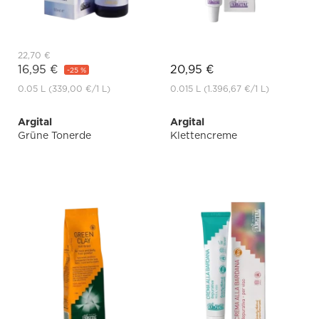
22,70 €
16,95 €
20,95 €
-25 %
0.05 L
(339,00 €
/1 L)
0.015 L
(1.396,67 €
/1 L)
Argital
Argital
Grüne Tonerde
Klettencreme