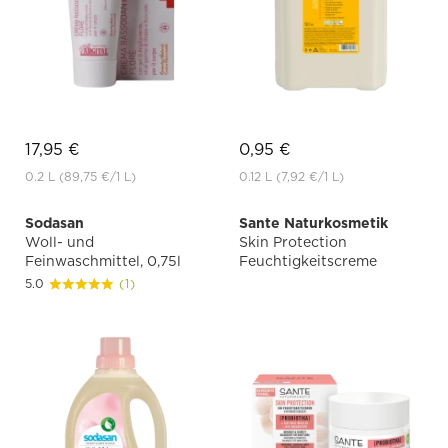
17,95 €
0,95 €
0.2 L
(89,75 €
/1 L)
0.12 L
(7,92 €
/1 L)
Sodasan
Sante Naturkosmetik
Woll- und
Skin Protection
Feinwaschmittel, 0,75l
Feuchtigkeitscreme
5.0
(1)