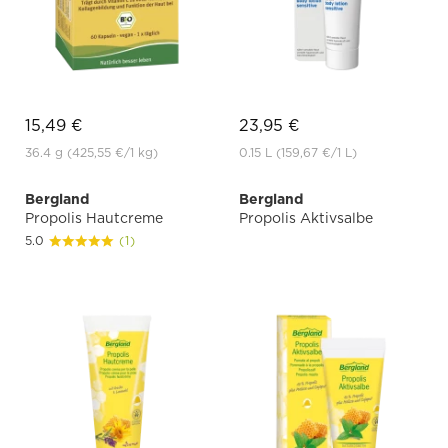
15,49 €
23,95 €
36.4 g
(425,55 €
/1 kg)
0.15 L
(159,67 €
/1 L)
Bergland
Bergland
Propolis Hautcreme
Propolis Aktivsalbe
5.0
(1)