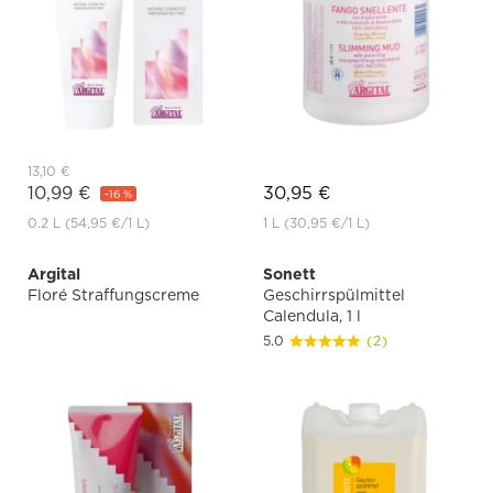
13,10 €
10,99 €
30,95 €
-16 %
0.2 L
(54,95 €
/1 L)
1 L
(30,95 €
/1 L)
Argital
Sonett
Floré Straffungscreme
Geschirrspülmittel
Calendula, 1 l
5.0
(2)