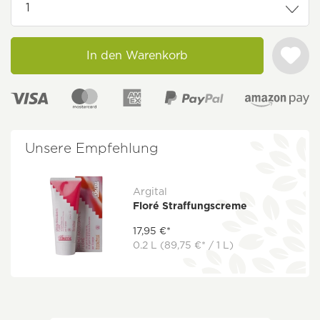
In den Warenkorb
Unsere Empfehlung
Argital
Floré Straffungscreme
17,95 €*
0.2 L
(89,75 €* / 1 L)