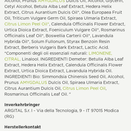
Alcohol, Prunus
AMYGDALUS
Dulcis Oil, Alcohol, Glycerin,
Cetyl Alcohol, Betula Alba Leaf Extract, Hedera Helix
Extract, Citrus Aurantium Dulcis Oil*, Olea Europaea Fruit
Oil, Triticum Vulgare Germ Oil, Spiraea Ulmaria Extract,
Citrus Limon Peel Oil*
, Calendula Officinalis Flower Extract,
Urtica Dioica Extract, Foeniculum Vulgare Oil*, Rosmarinus
Officinalis Leaf Oil*, Boswellia Carterii Oil*, Lavandula
Hybrida Oil*, Solum Fullonum, Styrax Benzoin Resin
Extract, Berberis Vulgaris Bark Extract, Lactic Acid.
*Componenti degli oli essenziali naturali:
LIMONENE,
CITRAL,
Linalool. INGREDIENTI Demeter: Betulla Alba Leaf
Extract, Hedera Helix Extract, Calendula Officinalis Flower
Extract, Urtica Dioica Extract, Lavandula Hybrida Oil.
INGREDIENTI Bio: Simmondsia Chinensis Seed Oil, Alcohol,
Prunus
AMYGDALUS
Dulcis Oil, Spiraea Ulmaria Extract,
Citrus Aurantium Dulcis Oil,
Citrus Limon Peel Oil
,
Rosmarinus Officinalis Leaf Oil. "
Inverkehrbringer
ARGITAL S.r. l - Via della Tecnologia, 9 - IT 97015 Modica
(RG)
Herstellerkontakt