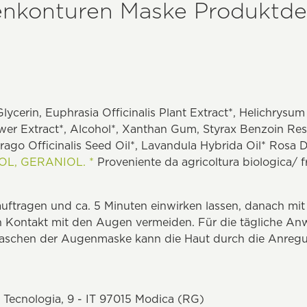
enkonturen Maske Produktdet
ycerin, Euphrasia Officinalis Plant Extract*, Helichrysum 
er Extract*, Alcohol*, Xanthan Gum, Styrax Benzoin Resi
orago Officinalis Seed Oil*, Lavandula Hybrida Oil* Rosa
OL,
GERANIOL. *
Proveniente da agricoltura biologica/ f
 auftragen und ca. 5 Minuten einwirken lassen, danach m
 Kontakt mit den Augen vermeiden. Für die tägliche A
schen der Augenmaske kann die Haut durch die Anregun
la Tecnologia, 9 - IT 97015 Modica (RG)