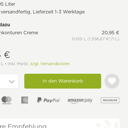
5 Liter
 versandfertig, Lieferzeit 1-3 Werktage
dazu
nkonturen Creme
20,95 €
0.015 L (1.396,67 €*/1 L)
5 €
 L • inkl. MwSt.
zzgl. Versandkosten
In den Warenkorb
re Empfehlung