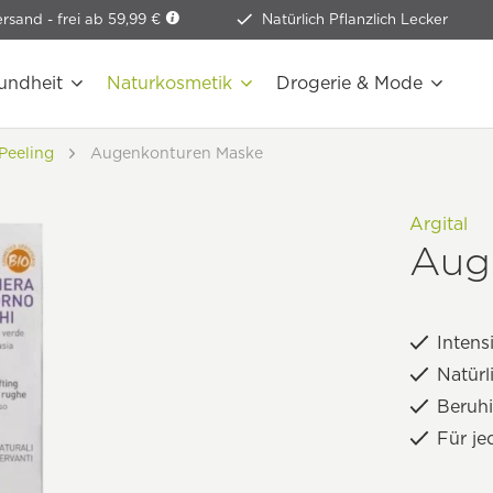
ersand -
frei ab 59,99 €
Natürlich Pflanzlich Lecker
undheit
Naturkosmetik
Drogerie & Mode
Peeling
Augenkonturen Maske
Argital
Aug
Intens
Natürl
Beruhi
Für je