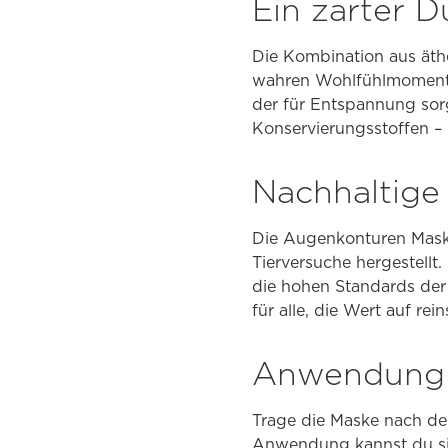
Ein zarter D
Die Kombination aus ät
wahren Wohlfühlmoment. S
der für Entspannung sorgt
Konservierungsstoffen –
Nachhaltige
Die Augenkonturen Maske
Tierversuche hergestellt
die hohen Standards der 
für alle, die Wert auf rei
Anwendung 
Trage die Maske nach d
Anwendung kannst du si