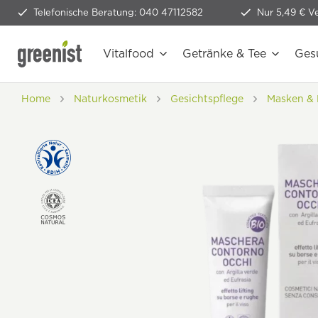
Telefonische Beratung: 040 47112582
Nur 5,49 € V
Vitalfood
Getränke & Tee
Ges
Home
Naturkosmetik
Gesichtspflege
Masken & 