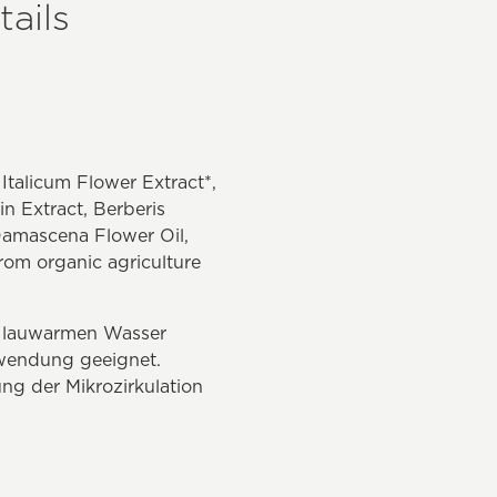
ails
Italicum Flower Extract*,
n Extract, Berberis
 Damascena Flower Oil,
rom organic agriculture
it lauwarmen Wasser
nwendung geeignet.
g der Mikrozirkulation