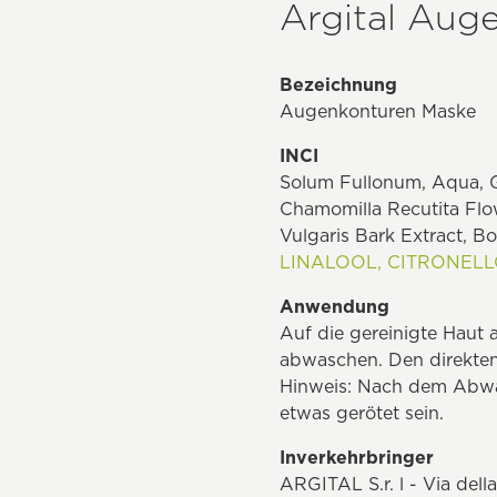
Argital Aug
Bezeichnung
Augenkonturen Maske
INCI
Solum Fullonum, Aqua, Gl
Chamomilla Recutita Flow
Vulgaris Bark Extract, B
LINALOOL,
CITRONELL
Anwendung
Auf die gereinigte Haut
abwaschen. Den direkten
Hinweis: Nach dem Abwa
etwas gerötet sein.
Inverkehrbringer
ARGITAL S.r. l - Via del