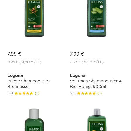
7,95 €
7,99 €
0.25 L
(31,80 €
/1 L)
0.25 L
(31,96 €
/1 L)
Logona
Logona
Pflege Shampoo Bio-
Volumen Shampoo Bier &
Brennessel
Bio-Honig, 500ml
5.0
(1)
5.0
(1)