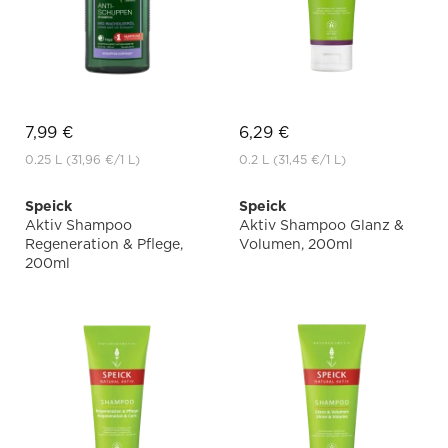
7,99 €
6,29 €
0.25 L
(31,96 €
/1 L)
0.2 L
(31,45 €
/1 L)
Speick
Speick
Aktiv Shampoo
Aktiv Shampoo Glanz &
Regeneration & Pflege,
Volumen, 200ml
200ml