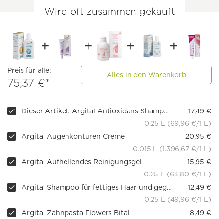
Wird oft zusammen gekauft
Preis für alle:
Alles in den Warenkorb
75,37 €*
Dieser Artikel: Argital Antioxidans Shampoo
17,49 €
0.25 L (69,96 €/1 L)
Argital Augenkonturen Creme
20,95 €
0.015 L (1.396,67 €/1 L)
Argital Aufhellendes Reinigungsgel
15,95 €
0.25 L (63,80 €/1 L)
Argital Shampoo für fettiges Haar und gegen Schuppen
12,49 €
0.25 L (49,96 €/1 L)
Argital Zahnpasta Flowers Bital
8,49 €