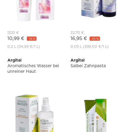
13,10 €
22,70 €
10,99 €
16,95 €
-16 %
-25 %
0.2 L
(54,95 €
/1 L)
0.05 L
(339,00 €
/1 L)
Argital
Argital
Aromatisches Wasser bei
Salbei Zahnpasta
unreiner Haut