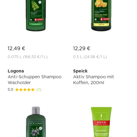
12,49 €
12,29 €
0.075 L
(166,53 €
/1 L)
0.5 L
(24,58 €
/1 L)
Logona
Speick
Anti-Schuppen Shampoo
Aktiv Shampoo mit
Wacholder
Koffein, 200ml
5.0
(1)