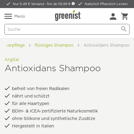
Nur 5,49 € Versand -
frei ab 59,99 €
Natürlich Pflanzlich Lecker
Menü
Haarpflege
flüssiges Shampoo
Antioxidans Shampoo
Argital
Antioxidans Shampoo
befreit von freien Radikalen
nährt und schützt
für alle Haartypen
BDIH- & ICEA-zertifizierte Naturkosmetik
ohne Silikone und synthetische Zusätze
Hergestellt in Italien