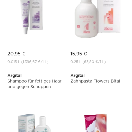
20,95 €
15,95 €
0.015 L
(1.396,67 €
/1 L)
0.25 L
(63,80 €
/1 L)
Argital
Argital
Shampoo für fettiges Haar
Zahnpasta Flowers Bital
und gegen Schuppen