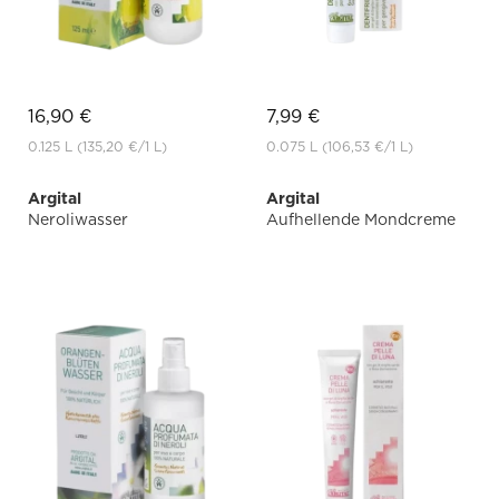
16,90 €
7,99 €
0.125 L
(135,20 €
/1 L)
0.075 L
(106,53 €
/1 L)
Argital
Argital
Neroliwasser
Aufhellende Mondcreme