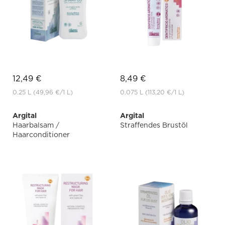
12,49 €
8,49 €
0.25 L
(49,96 €
/1 L)
0.075 L
(113,20 €
/1 L)
Argital
Argital
Haarbalsam /
Straffendes Brustöl
Haarconditioner