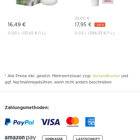
25,00 €
16,49 €
17,95 €
-28 %
0.125 L
(131,92 €
/1 L)
0.03 L
(598,33 €
/1 L)
* Alle Preise inkl. gesetzl. Mehrwertsteuer zzgl.
Versandkosten
und
ggf. Nachnahmegebühren, wenn nicht anders beschrieben
Zahlungsmethoden: