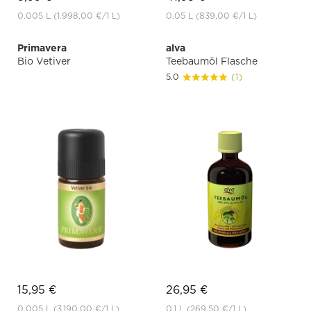
0.005 L
(1.998,00 €
/1 L)
0.05 L
(839,00 €
/1 L)
Primavera
alva
Bio Vetiver
Teebaumöl Flasche
5.0
(1)
15,95 €
26,95 €
0.005 L
(3.190,00 €
/1 L)
0.1 L
(269,50 €
/1 L)