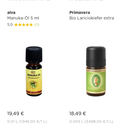
alva
Primavera
Manuka-Öl 5 ml
Bio Lariciokiefer extra
5.0
(1)
19,49 €
18,49 €
0.01 L
(1.949,00 €
/1 L)
0.005 L
(3.698,00 €
/1 L)