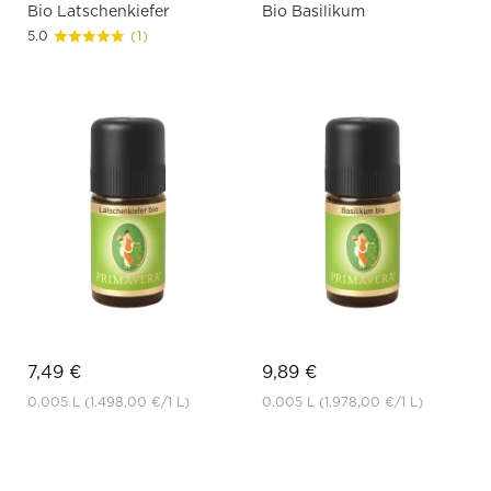
Bio Latschenkiefer
Bio Basilikum
5.0
(1)
7,49 €
9,89 €
0.005 L
(1.498,00 €
/1 L)
0.005 L
(1.978,00 €
/1 L)