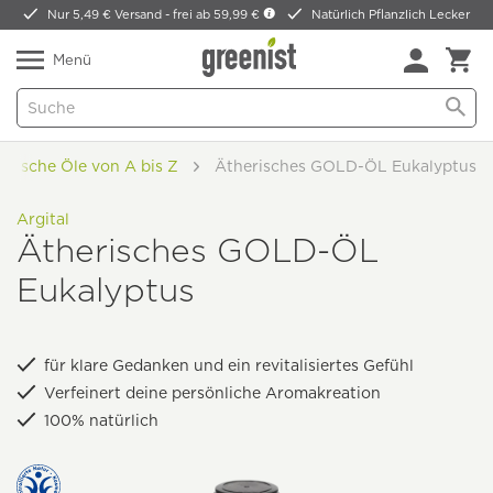
Nur 5,49 € Versand -
frei ab 59,99 €
Natürlich Pflanzlich Lecker
Menü
erische Öle von A bis Z
Ätherisches GOLD-ÖL Eukalyptus
Argital
Ätherisches GOLD-ÖL
Eukalyptus
für klare Gedanken und ein revitalisiertes Gefühl
Verfeinert deine persönliche Aromakreation
100% natürlich