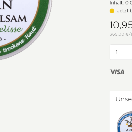
Inhalt:
0.0
Jetzt 
10,9
365,00 €/1
Unse