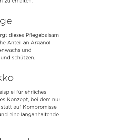
h zu erhalten.
ege
orgt dieses Pflegebalsam
ohe Anteil an Arganöl
enenwachs und
 und schützen.
kko
ispiel für ehrliches
mes Konzept, bei dem nur
t statt auf Kompromisse
 und eine langanhaltende