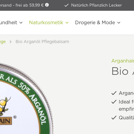
ersand -
frei ab 59,99 €
Natürlich Pflanzlich Lecker
undheit
Naturkosmetik
Drogerie & Mode
ege
Bio Arganöl Pflegebalsam
Arganhai
Bio
Argan
Ideal 
empfin
Qualit