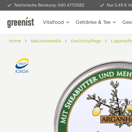
Telefonische Beratung: 040 47112582
Nur 5,49 € V
Vitalfood
Getränke & Tee
Ges
Home
Naturkosmetik
Gesichtspflege
Lippenpfl