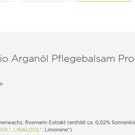
io Arganöl Pflegebalsam Pro
am
nenwachs, Rosmarin Extrakt (enthält ca. 0,02% Sonnenbl
OL*,
LINALOOL*,
Limonene*)