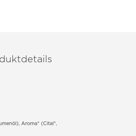
duktdetails
umenöl), Aroma* (Cital*,