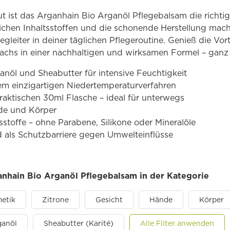
ut ist das Arganhain Bio Arganöl Pflegebalsam die richt
lichen Inhaltsstoffen und die schonende Herstellung mac
gleiter in deiner täglichen Pflegeroutine. Genieß die Vort
achs in einer nachhaltigen und wirksamen Formel – gan
nöl und Sheabutter für intensive Feuchtigkeit
em einzigartigen Niedertemperaturverfahren
raktischen 30ml Flasche – ideal für unterwegs
nde und Körper
sstoffe – ohne Parabene, Silikone oder Mineralöle
 als Schutzbarriere gegen Umwelteinflüsse
anhain Bio Arganöl Pflegebalsam in der Kategorie
etik
Zitrone
Gesicht
Hände
Körper
ganöl
Sheabutter (Karité)
Alle Filter anwenden