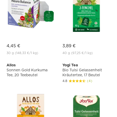
4,45 €
3,89 €
30 g
(148,33 €
/1 kg)
40 g
(97,25 €
/1 kg)
Allos
Yogi Tea
Sonnen Gold Kurkuma
Bio Tulsi Gelassenheit
Tee, 20 Teebeutel
Kräutertee, 17 Beutel
4.8
(4)