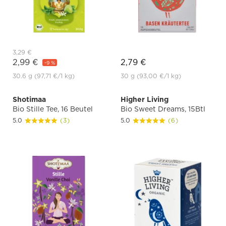
3,29 €
2,99 €
2,79 €
-9 %
30.6 g
(97,71 €
/1 kg)
30 g
(93,00 €
/1 kg)
Shotimaa
Higher Living
Bio Stille Tee, 16 Beutel
Bio Sweet Dreams, 15Btl
5.0
(3)
5.0
(6)