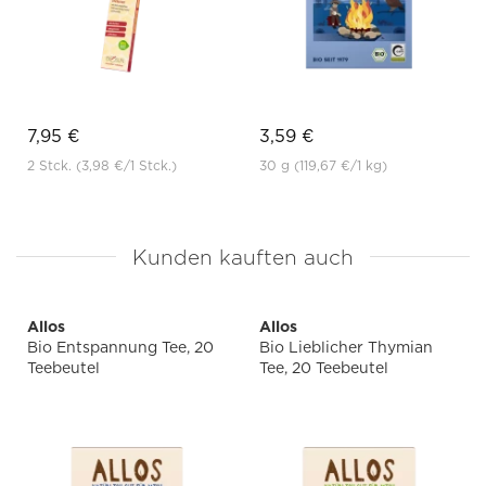
7,95 €
3,59 €
2 Stck.
(3,98 €
/1 Stck.)
30 g
(119,67 €
/1 kg)
Kunden kauften auch
Allos
Allos
Bio Entspannung Tee, 20
Bio Lieblicher Thymian
Teebeutel
Tee, 20 Teebeutel