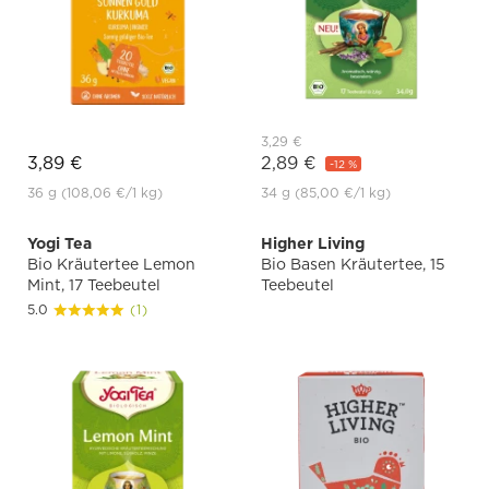
3,29 €
3,89 €
2,89 €
-12 %
36 g
(108,06 €
/1 kg)
34 g
(85,00 €
/1 kg)
Yogi Tea
Higher Living
Bio Kräutertee Lemon
Bio Basen Kräutertee, 15
Mint, 17 Teebeutel
Teebeutel
5.0
(1)