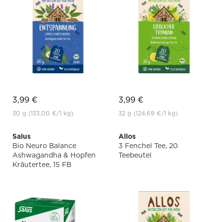
3,99 €
3,99 €
30 g
(133,00 €
/1 kg)
32 g
(124,69 €
/1 kg)
Salus
Allos
Bio Neuro Balance
3 Fenchel Tee, 20
Ashwagandha & Hopfen
Teebeutel
Kräutertee, 15 FB