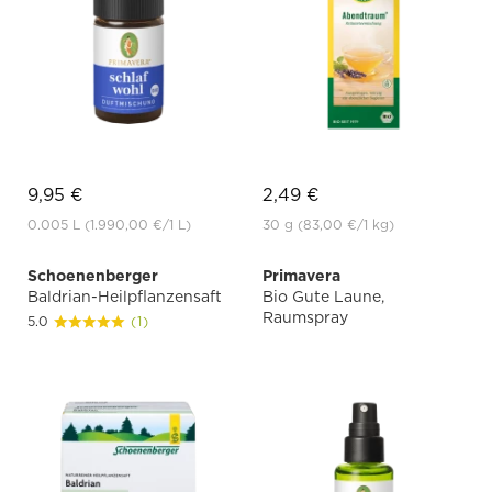
9,95 €
2,49 €
0.005 L
(1.990,00 €
/1 L)
30 g
(83,00 €
/1 kg)
Schoenenberger
Primavera
Baldrian-Heilpflanzensaft
Bio Gute Laune,
Raumspray
5.0
(1)