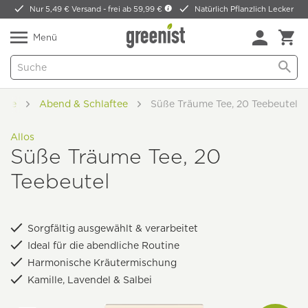
Nur 5,49 € Versand -
frei ab 59,99 €
Natürlich Pflanzlich Lecker
Menü
rtee
Abend & Schlaftee
Süße Träume Tee, 20 Teebeutel
Allos
Süße Träume Tee, 20
Teebeutel
Sorgfältig ausgewählt & verarbeitet
Ideal für die abendliche Routine
Harmonische Kräutermischung
Kamille, Lavendel & Salbei