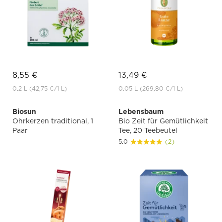
8,55 €
13,49 €
0.2 L
(42,75 €
/1 L)
0.05 L
(269,80 €
/1 L)
Biosun
Lebensbaum
Ohrkerzen traditional, 1
Bio Zeit für Gemütlichkeit
Paar
Tee, 20 Teebeutel
5.0
(2)