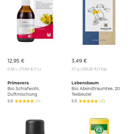
12,95 €
3,49 €
0.18 L
(71,94 €
/1 L)
27 g
(129,26 €
/1 kg)
Primavera
Lebensbaum
Bio Schlafwohl,
Bio Abendtraumtee, 20
Duftmischung
Teebeutel
5.0
(1)
5.0
(2)