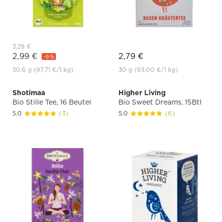
3,29 €
2,99 €
2,79 €
-9 %
30.6 g
(97,71 €
/1 kg)
30 g
(93,00 €
/1 kg)
Shotimaa
Higher Living
Bio Stille Tee, 16 Beutel
Bio Sweet Dreams, 15Btl
5.0
(3)
5.0
(6)