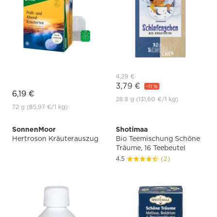
4,29 €
3,79 €
-11 %
6,19 €
28.8 g
(131,60 €
/1 kg)
72 g
(85,97 €
/1 kg)
SonnenMoor
Shotimaa
Hertroson Kräuterauszug
Bio Teemischung Schöne
Träume, 16 Teebeutel
4.5
(2)