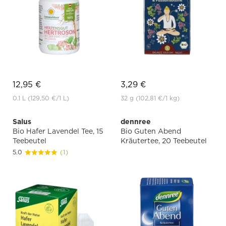
12,95 €
3,29 €
0.1 L
(129,50 €
/1 L)
32 g
(102,81 €
/1 kg)
Salus
dennree
Bio Hafer Lavendel Tee, 15
Bio Guten Abend
Teebeutel
Kräutertee, 20 Teebeutel
5.0
(1)