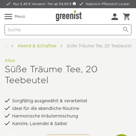
Nur 5,49 € Versand -
frei ab 59,99 €
Natürlich Pflanzlich Lecker
Menü
rtee
Abend & Schlaftee
Süße Träume Tee, 20 Teebeutel
Allos
Süße Träume Tee, 20
Teebeutel
Sorgfältig ausgewählt & verarbeitet
Ideal für die abendliche Routine
Harmonische Kräutermischung
Kamille, Lavendel & Salbei