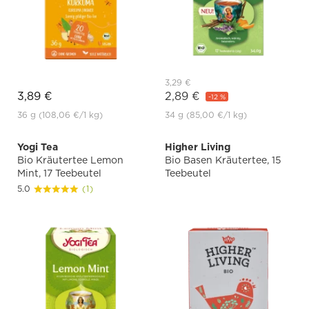
3,29 €
3,89 €
2,89 €
-12 %
36 g
(108,06 €
/1 kg)
34 g
(85,00 €
/1 kg)
Yogi Tea
Higher Living
Bio Kräutertee Lemon
Bio Basen Kräutertee, 15
Mint, 17 Teebeutel
Teebeutel
5.0
(1)