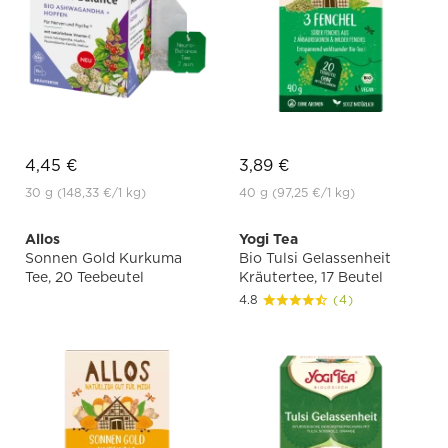
4,45 €
3,89 €
30 g
(148,33 €
/1 kg)
40 g
(97,25 €
/1 kg)
Allos
Yogi Tea
Sonnen Gold Kurkuma
Bio Tulsi Gelassenheit
Tee, 20 Teebeutel
Kräutertee, 17 Beutel
4.8
(4)