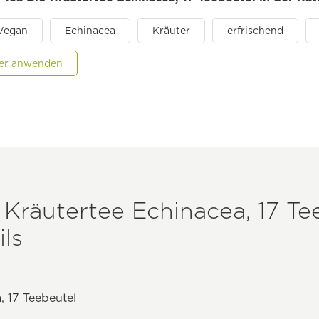
Vegan
Echinacea
Kräuter
erfrischend
lter anwenden
 Kräutertee Echinacea, 17 Te
ls
, 17 Teebeutel