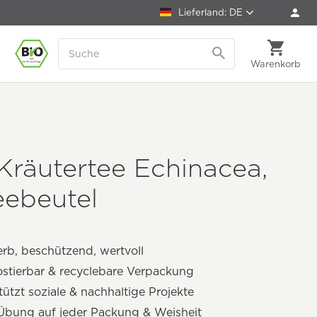
Lieferland: DE
Warenkorb
Kräutertee Echinacea,
eebeutel
erb, beschützend, wertvoll
stierbar & recyclebare Verpackung
tützt soziale & nachhaltige Projekte
Übung auf jeder Packung & Weisheit