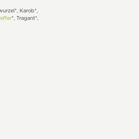
wurzel*, Karob*,
effer
*, Tragant*,