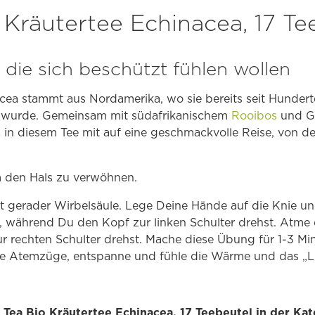
 Kräutertee Echinacea, 17 Te
, die sich beschützt fühlen wollen
cea stammt aus Nordamerika, wo sie bereits seit Hunder
 wurde. Gemeinsam mit südafrikanischem
Rooibos
und Ge
in diesem Tee mit auf eine geschmackvolle Reise, von de
 den Hals zu verwöhnen.
it gerader Wirbelsäule. Lege Deine Hände auf die Knie un
, während Du den Kopf zur linken Schulter drehst. Atme 
 rechten Schulter drehst. Mache diese Übung für 1-3 Mi
efe Atemzüge, entspanne und fühle die Wärme und das „Li
i Tea Bio Kräutertee Echinacea, 17 Teebeutel in der Ka