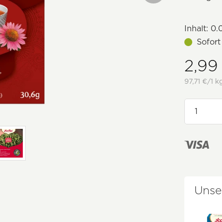
Inhalt:
0.
Sofort
2,99
97,71 €/1 k
Unse