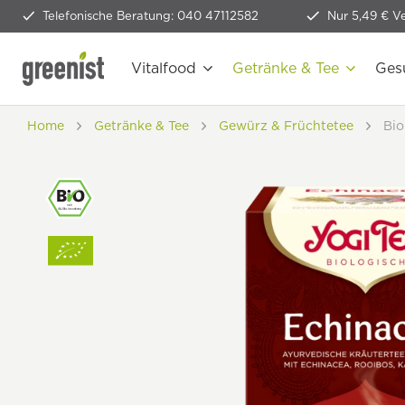
Telefonische Beratung: 040 47112582
Nur 5,49 € V
Vitalfood
Getränke & Tee
Ges
Home
Getränke & Tee
Gewürz & Früchtetee
Bio