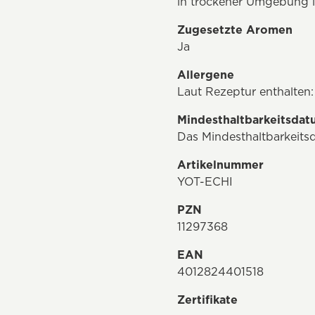
in trockener Umgebung 
Zugesetzte Aromen
Ja
Allergene
Laut Rezeptur enthalten:
Mindesthaltbarkeitsda
Das Mindesthaltbarkeits
Artikelnummer
YOT-ECHI
PZN
11297368
EAN
4012824401518
Zertifikate