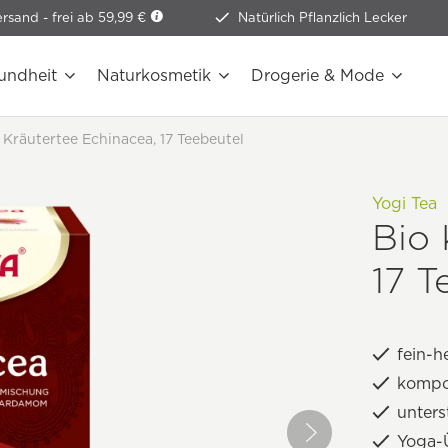
ersand -
frei ab 59,99 €
Natürlich Pflanzlich Lecker
undheit
Naturkosmetik
Drogerie & Mode
 Kräutertee Echinacea, 17 Teebeutel
Yogi Tea
Bio 
17 T
fein-h
kompo
unters
Yoga-